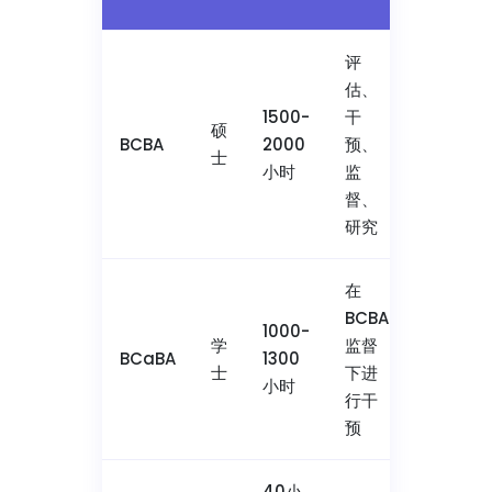
评
估、
1500-
干
3-
硕
BCBA
2000
预、
4
士
小时
监
年
督、
研究
在
BCBA
1000-
2-
学
监督
BCaBA
1300
3
士
下进
小时
年
行干
预
40小