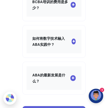
（BCBA，ESDM）提供了
BCBA培训的费用是多
+
公认的专业知识和广泛的职
少？
业机会。对于某些职位或专
业任务，通常要求这些认
BCBA培训的总费用在
证，并且它们保证了对国际
15,000到25,000欧元之
最佳实践的培训。
间，包括理论培训、监督、
考试和认证费用。一些雇主
如何将数字技术融入
+
资助这些培训，并且可以动
ABA实践中？
用继续教育的措施。投资通
常通过职业发展和薪资提升
数字技术的整合应当补充而
来回收。
不是替代人际互动。像
COCO 思考 和 COCO 运
动
这样的工具可以通过提供
ABA的最新发展是什
+
激励性的认知活动和客观的
么？
进展跟踪来丰富课程。选择
1
经过科学验证的工具并保持
现代ABA整合了一种更尊重
数字活动与社会互动之间的
神经多样性的方式，强调同
平衡是很重要的。
意和自我决定，优先考虑自