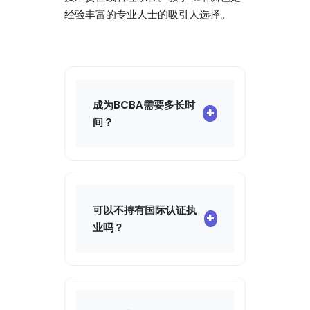
经验丰富的专业人士的吸引人选择。
成为BCBA需要多长时
+
间？
获得BCBA认证的过程通常
需要在获得硕士学位后3到
4年。这包括理论培训（大
约18个月）、监督小时的积
可以不持有国际认证执
+
累（1500到2000小时，持
业吗？
续12到24个月）以及考试
准备。持续时间可能因培训
在法国，心理学家可以凭借
节奏和可用的监督机会而
心理学家资格为自闭症患者
异。
提供服务，但专业认证