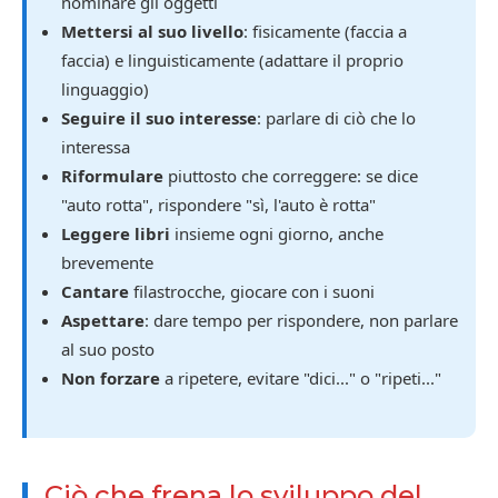
nominare gli oggetti
Mettersi al suo livello
: fisicamente (faccia a
faccia) e linguisticamente (adattare il proprio
linguaggio)
Seguire il suo interesse
: parlare di ciò che lo
interessa
Riformulare
piuttosto che correggere: se dice
"auto rotta", rispondere "sì, l'auto è rotta"
Leggere libri
insieme ogni giorno, anche
brevemente
Cantare
filastrocche, giocare con i suoni
Aspettare
: dare tempo per rispondere, non parlare
al suo posto
Non forzare
a ripetere, evitare "dici..." o "ripeti..."
Ciò che frena lo sviluppo del