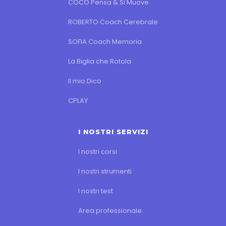
COCO Pensa & Si Muove
ROBERTO Coach Cerebrale
SOFIA Coach Memoria
La Biglia che Rotola
Il mio Dico
CPLAY
I NOSTRI SERVIZI
I nostri corsi
I nostri strumenti
I nostri test
Area professionale