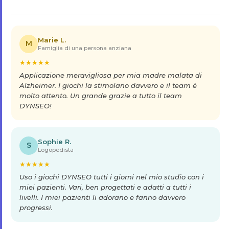
Marie L.
M
Famiglia di una persona anziana
★
★
★
★
★
Applicazione meravigliosa per mia madre malata di
Alzheimer. I giochi la stimolano davvero e il team è
molto attento. Un grande grazie a tutto il team
DYNSEO!
Sophie R.
S
Logopedista
★
★
★
★
★
Uso i giochi DYNSEO tutti i giorni nel mio studio con i
miei pazienti. Vari, ben progettati e adatti a tutti i
livelli. I miei pazienti li adorano e fanno davvero
progressi.