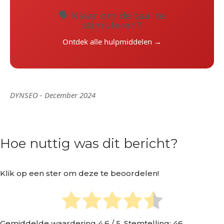
🗣️ Klaar om de taal te
stimuleren?
Ontdek alle hulpmiddelen →
DYNSEO - December 2024
Hoe nuttig was dit bericht?
Klik op een ster om deze te beoordelen!
Gemiddelde waardering
4.6
/ 5. Stemtelling:
46