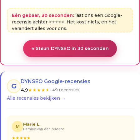
Eén gebaar, 30 seconden:
laat ons een Google-
recensie achter ⭐⭐⭐⭐⭐. Het kost niets, en het
verandert alles voor ons.
⭐ Steun DYNSEO in 30 seconden
DYNSEO Google-recensies
G
4,9
★
★
★
★
★
· 49 recensies
Alle recensies bekijken →
Marie L.
M
Familie van een oudere
★
★
★
★
★