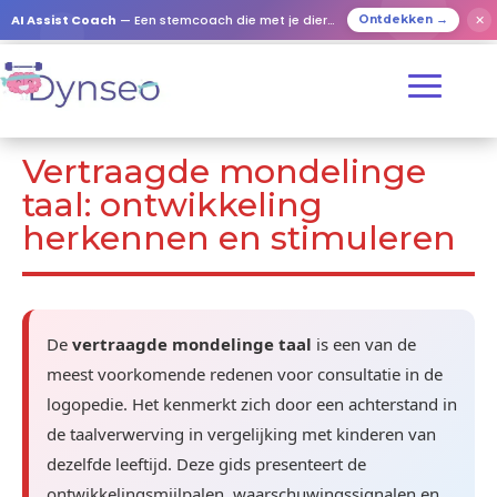
AI Assist Coach
— Een stemcoach die met je dierbaren speelt
✕
Ontdekken →
Vertraagde mondelinge
taal: ontwikkeling
herkennen en stimuleren
De
vertraagde mondelinge taal
is een van de
meest voorkomende redenen voor consultatie in de
logopedie. Het kenmerkt zich door een achterstand in
de taalverwerving in vergelijking met kinderen van
dezelfde leeftijd. Deze gids presenteert de
ontwikkelingsmijlpalen, waarschuwingssignalen en