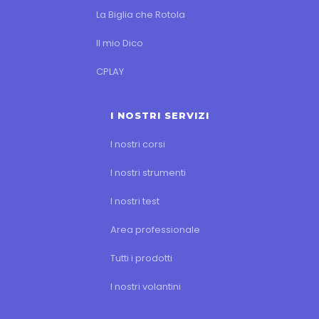
La Biglia che Rotola
Il mio Dico
CPLAY
I NOSTRI SERVIZI
I nostri corsi
I nostri strumenti
I nostri test
Area professionale
Tutti i prodotti
I nostri volantini