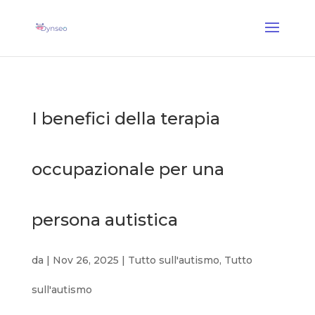
Coach Assist IA
— Un coach vocale che gioca con i tuoi cari
✕
Scopri →
I benefici della terapia
occupazionale per una
persona autistica
da
|
Nov 26, 2025
|
Tutto sull'autismo
,
Tutto
sull'autismo