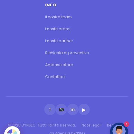
INFO
Il nostro team
I nostri premi
I nostri partner
Richiesta di preventivo
Ambasciatore
Contattaci
f
in
▶
1
© 2026 DYNSEO. Tutti i diritti riservati.
Note legali
Realizzato
da Agenzia DYNSEO