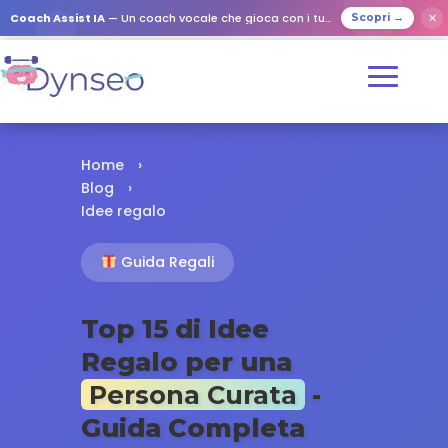
✕
Coach Assist IA
— Un coach vocale che gioca con i tuoi cari
Scopri →
Home
›
Blog
›
Idee regalo
Guida Regali
Top 15 di Idee
Regalo per una
Persona Curata
-
Guida Completa