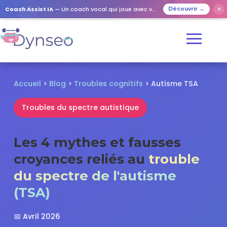
✕
Coach Assist IA
— Un coach vocal qui joue avec vos proches
Découvrir →
Accueil
>
Blog
>
Troubles cognitifs
> Autisme TSA
Troubles du spectre autistique
Les 4 mythes et fausses
croyances reliés au
trouble
du spectre de l'autisme
(TSA)
📅 Avril 2026