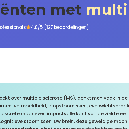
tiënten met
multi
ofessionals
4.8/5 (127 beoordelingen)
kt over multiple sclerose (MS), denkt men vaak in de 
omen: vermoeidheid, loopstoornissen, evenwichtsprobl
discrete maar even impactvolle kant van de ziekte ee
cognitieve stoornissen. Uw brein, deze geweldige mach