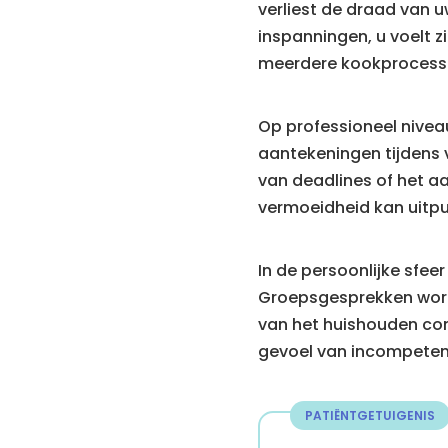
verliest de draad van 
inspanningen, u voelt 
meerdere kookprocessen 
Op professioneel niveau
aantekeningen tijdens v
van deadlines of het a
vermoeidheid kan uitpu
In de persoonlijke sfee
Groepsgesprekken worde
van het huishouden comp
gevoel van incompetenti
PATIËNTGETUIGENIS