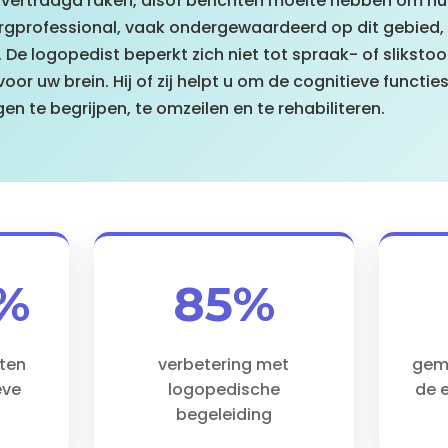
 vertraagd raken, alsof berichten moeite hebben om hu
orgprofessional, vaak ondergewaardeerd op dit gebied, 
. De logopedist beperkt zich niet tot spraak- of slikstoo
or uw brein. Hij of zij helpt u om de cognitieve functies
n te begrijpen, te omzeilen en te rehabiliteren.
%
85%
ten
verbetering met
gem
eve
logopedische
de e
begeleiding