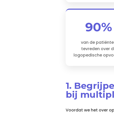
90%
van de patiënt
tevreden over d
logopedische opvo
1. Begrijp
bij multip
Voordat we het over op