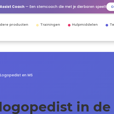
 Assist Coach
— Een stemcoach die met je dierbaren speelt
O
dere producten
Trainingen
Hulpmiddelen
Te
Logopedist en MS
 logopedist in de