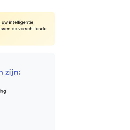
uw intelligentie
ussen de verschillende
 zijn:
ing