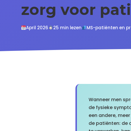
zorg voor pa
April 2026
25 min lezen
MS-patiënten en pr
Wanneer men spree
de fysieke sympt
een andere, meer 
de patiënten: de 