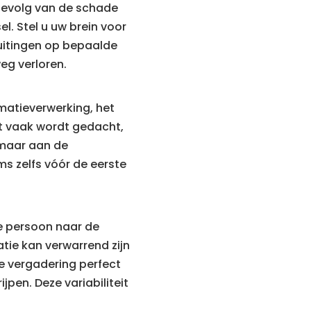
 gevolg van de schade
. Stel u uw brein voor
luitingen op bepaalde
eg verloren.
matieverwerking, het
at vaak wordt gedacht,
 maar aan de
ms zelfs vóór de eerste
ne persoon naar de
tie kan verwarrend zijn
e vergadering perfect
pen. Deze variabiliteit