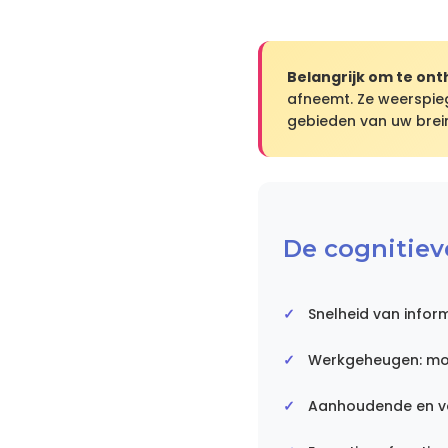
Belangrijk om te on
afneemt. Ze weerspieg
gebieden van uw brein
De cognitiev
Snelheid van infor
Werkgeheugen: moei
Aanhoudende en ve