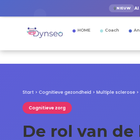
AI
NIEUW
HOME
Coach
An
Start
>
Cognitieve gezondheid
>
Multiple sclerose
> 
Cognitieve zorg
De rol van de