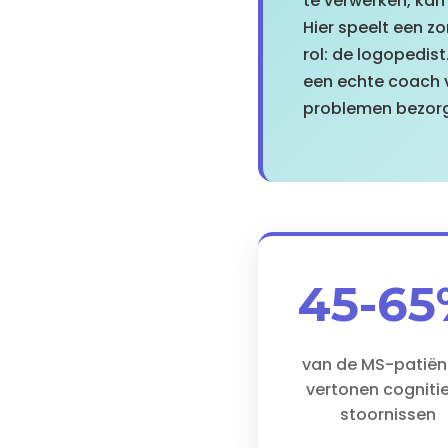
te verwerken, kan
Hier speelt een z
rol: de logopedist
een echte coach vo
problemen bezorge
45-65
van de MS-patiën
vertonen cogniti
stoornissen