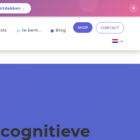
✕
ntdekken →
SHOP
CONTACT
sts
Je bent…
Blog
 cognitieve