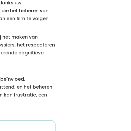
ndanks uw
d die het beheren van
an een film te volgen.
ij het maken van
ssiers, het respecteren
terende cognitieve
 beïnvloed.
ttend, en het beheren
 kan frustratie, een