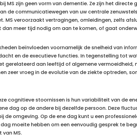
bij MS zijn geen vorm van dementie. Ze zijn het directe
 aan de communicatiewegen van uw centrale zenuwstelsel
. MS veroorzaakt vertragingen, omleidingen, zelfs afs
t dan meer tijd nodig om aan te komen, of gaat onderw
jkheden beïnvloeden voornamelijk de snelheid van infor
cht en de executieve functies. In tegenstelling tot w
niet gerelateerd aan leeftijd of algemene vermoeidheid,
nen zeer vroeg in de evolutie van de ziekte optreden, so
ze cognitieve stoornissen is hun variabiliteit van de e
ene dag op de andere bij dezelfde persoon. Deze fluctua
 bij de omgeving. Op de ene dag kunt u een professionel
 dag moeite hebben om een eenvoudig gesprek te begrij
t van MS.