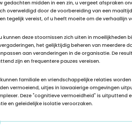
uw gedachten midden in een zin, u vergeet afspraken o
zich overweldigd door de voorbereiding van een maaltij
tegelijk vereist, of u heeft moeite om de verhaallijn v
 kunnen deze stoornissen zich uiten in moeilijkheden b
ergaderingen, het gelijktijdig beheren van meerdere do
anpassen aan veranderingen in de organisatie. De resul
ttend zijn en frequentere pauzes vereisen.
r kunnen familiale en vriendschappelijke relaties worden
n vermoeiend, uitjes in lawaaierige omgevingen uitpu
lexer. Deze "cognitieve vermoeidheid" is uitputtend en
e en geleidelijke isolatie veroorzaken.