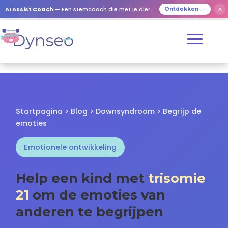
✕
AI Assist Coach
— Een stemcoach die met je dierbaren speelt
Ontdekken →
Startpagina
>
Blog
>
Downsyndroom
> Begrijp de
emoties
Emotionele ontwikkeling
Help een kind met
trisomie
21
om de emoties van
anderen te begrijpen