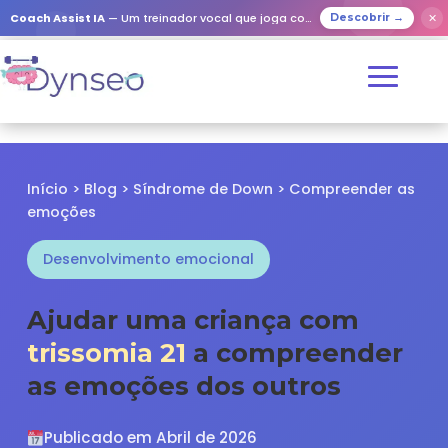
✕
Coach Assist IA
— Um treinador vocal que joga com os seus entes queridos
Descobrir →
Início
>
Blog
>
Síndrome de Down
> Compreender as
emoções
Desenvolvimento emocional
Ajudar uma criança com
trissomia 21
a compreender
as emoções dos outros
Publicado em Abril de 2026