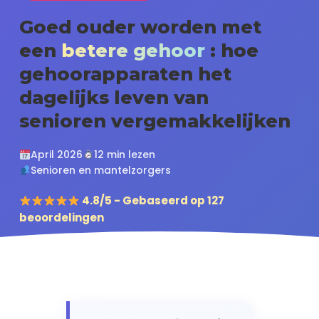
Goed ouder worden met
een
betere gehoor
: hoe
gehoorapparaten het
dagelijks leven van
senioren vergemakkelijken
April 2026
12 min lezen
Senioren en mantelzorgers
4.8/5 - Gebaseerd op 127
beoordelingen