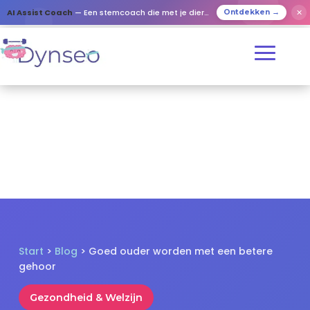
✕
AI Assist Coach
— Een stemcoach die met je dierbaren speelt
Ontdekken →
Start
>
Blog
> Goed ouder worden met een betere
gehoor
Gezondheid & Welzijn