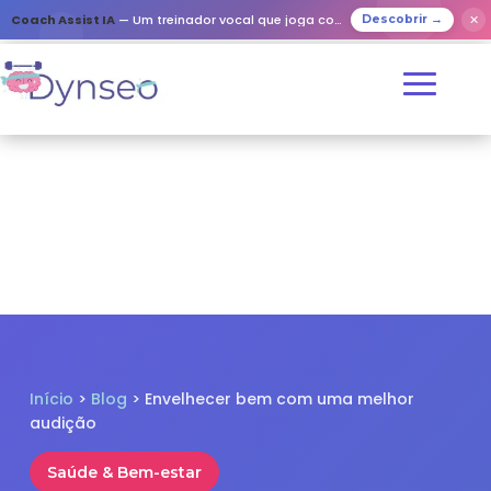
✕
Coach Assist IA
— Um treinador vocal que joga com os seus entes queridos
Descobrir →
Início
>
Blog
> Envelhecer bem com uma melhor
audição
Saúde & Bem-estar