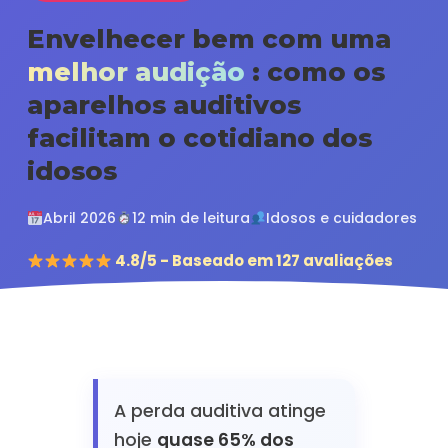
Envelhecer bem com uma
melhor audição
: como os
aparelhos auditivos
facilitam o cotidiano dos
idosos
Abril 2026
12 min de leitura
Idosos e cuidadores
4.8/5 - Baseado em 127 avaliações
A perda auditiva atinge
hoje
quase 65% dos