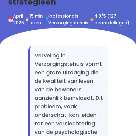
strategieën
April
15 min
Professionals
4.8/5 (127
2026
lezen
Verzorgingstehuis
beoordelingen)
Verveling in
Verzorgingstehuis vormt
een grote uitdaging die
de kwaliteit van leven
van de bewoners
aanzienlijk beïnvloedt. Dit
probleem, vaak
onderschat, kan leiden
tot een verslechtering
van de psychologische