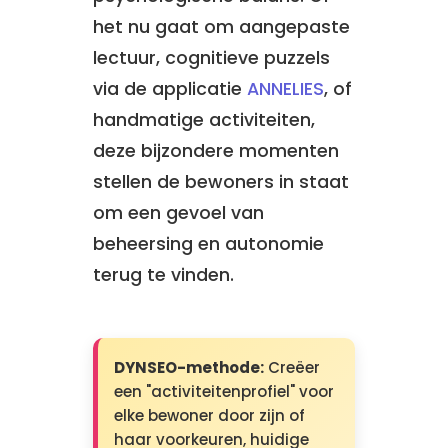
het nu gaat om aangepaste
lectuur, cognitieve puzzels
via de applicatie
ANNELIES
, of
handmatige activiteiten,
deze bijzondere momenten
stellen de bewoners in staat
om een gevoel van
beheersing en autonomie
terug te vinden.
DYNSEO-methode:
Creëer
een "activiteitenprofiel" voor
elke bewoner door zijn of
haar voorkeuren, huidige