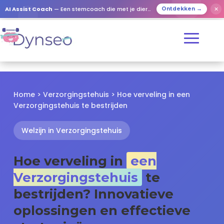
✕
AI Assist Coach
— Een stemcoach die met je dierbaren speelt
Ontdekken →
Home
>
Verzorgingstehuis
> Hoe verveling in een
Verzorgingstehuis te bestrijden
Welzijn in Verzorgingstehuis
Hoe verveling in
een
Verzorgingstehuis
te
bestrijden? Innovatieve
oplossingen en effectieve