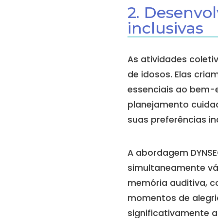
2. Desenvol
inclusivas
As atividades colet
de idosos. Elas cri
essenciais ao bem-e
planejamento cuidad
suas preferências ind
A abordagem DYNSEO 
simultaneamente vár
memória auditiva, c
momentos de alegria
significativamente 