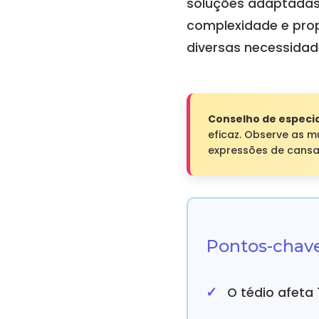
soluções adaptadas
complexidade e pro
diversas necessidad
Conselho de especia
eficaz. Observe as 
expressões de cans
Pontos-chave
O tédio afeta