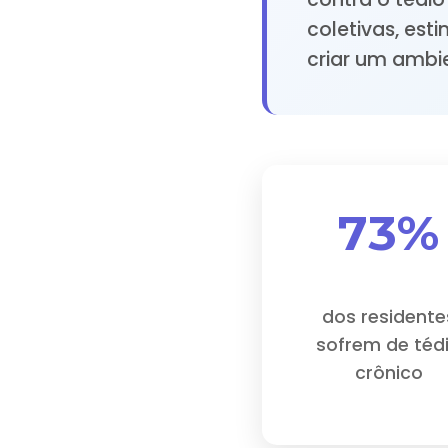
coletivas, es
criar um ambie
73%
dos residente
sofrem de téd
crônico