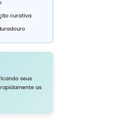
o
ção curativa
 duradouro
ificando seus
e rapidamente as