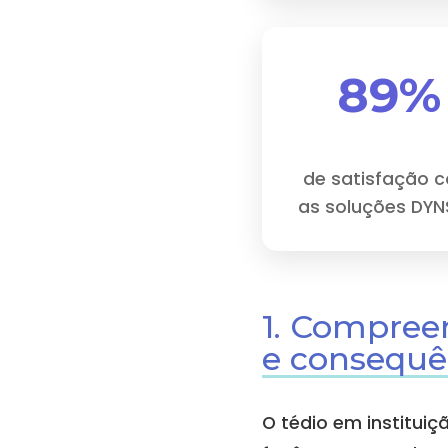
89%
de satisfação 
as soluções DY
1. Compreen
e consequê
O tédio em institui