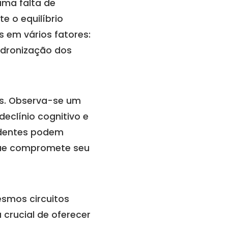
uma falta de
 o equilíbrio
s em vários fatores:
adronização dos
es. Observa-se um
eclínio cognitivo e
sidentes podem
 que compromete seu
esmos circuitos
 crucial de oferecer