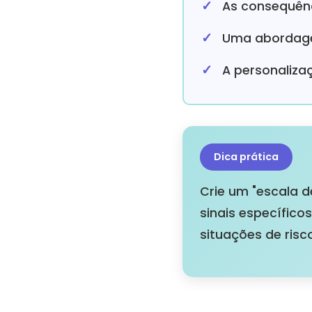
As consequênc
Uma abordagem
A personaliza
Dica prática
Crie um "escala d
sinais específico
situações de risc