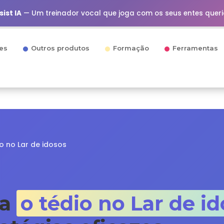
ist IA
— Um treinador vocal que joga com os seus entes quer
es
Outros produtos
Formação
Ferramentas
o no Lar de idosos
ra
o tédio no Lar de i