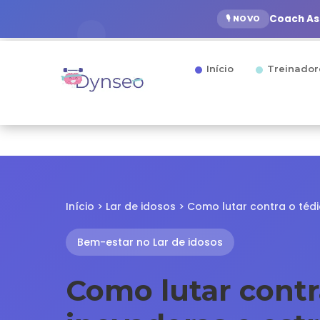
Coach Ass
🎙️ NOVO
Início
Treinador
Início
>
Lar de idosos
> Como lutar contra o tédi
Bem-estar no Lar de idosos
Como lutar cont