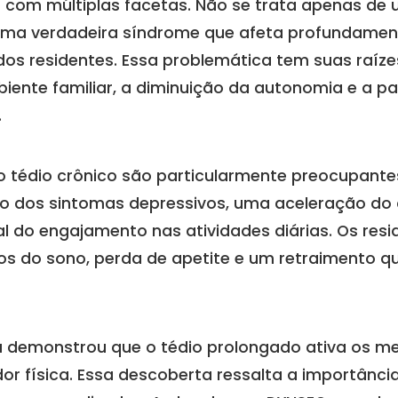
om múltiplas facetas. Não se trata apenas de 
ma verdadeira síndrome que afeta profundamente
 dos residentes. Essa problemática tem suas raíze
iente familiar, a diminuição da autonomia e a p
.
 tédio crônico são particularmente preocupant
vo dos sintomas depressivos, uma aceleração do d
l do engajamento nas atividades diárias. Os re
ios do sono, perda de apetite e um retraimento
ca demonstrou que o tédio prolongado ativa os m
or física. Essa descoberta ressalta a importância