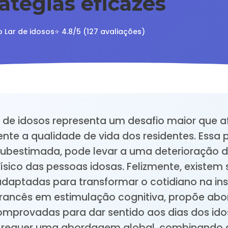
atégias eficazes
o Lar de idosos
⭐ 4.8/5 (127 avaliações)
r de idosos representa um desafio maior que a
ente a qualidade de vida dos residentes. Essa 
subestimada, pode levar a uma deterioração 
físico das pessoas idosas. Felizmente, existem
daptadas para transformar o cotidiano na inst
 francês em estimulação cognitiva, propõe ab
mprovadas para dar sentido aos dias dos idos
o requer uma abordagem global, combinando 