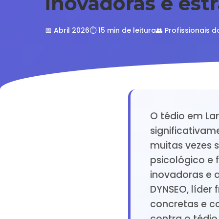
inovadoras e estr
📅 Abril 2026
⏱️ 15 min de leitura
👥 Profissionais d
O tédio em La
significativam
muitas vezes 
psicológico e 
inovadoras e a
DYNSEO, líder
concretas e co
contra o tédi