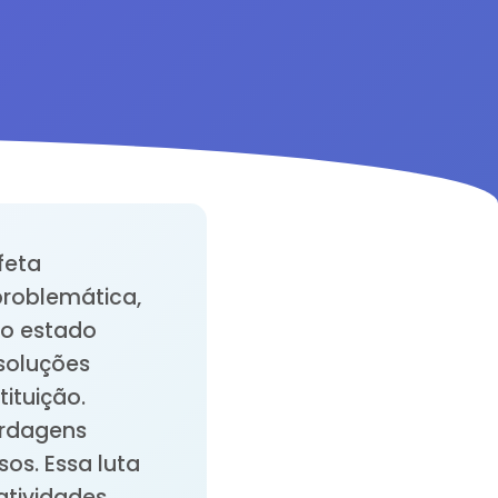
feta
problemática,
do estado
 soluções
ituição.
ordagens
os. Essa luta
atividades