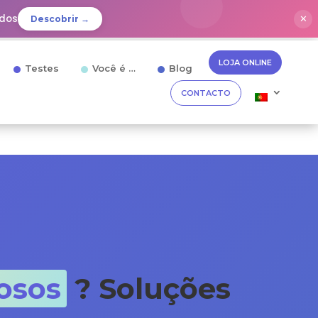
idos
✕
Descobrir →
LOJA ONLINE
Testes
Você é …
Blog
CONTACTO
dosos
? Soluções