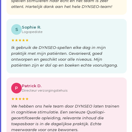
spellen stimuleren haar echt en het team is zeer
attent. Hartelijk dank aan het hele DYNSEO-team!
Sophie R.
S
Logopediste
★
★
★
★
★
Ik gebruik de DYNSEO-spellen elke dag in mijn
praktijk met mijn patiënten. Gevarieerd, goed
ontworpen en geschikt voor alle niveaus. Mijn
patiënten zijn er dol op en boeken echte vooruitgang.
Patrick D.
P
Directeur verzorgingstehuis
★
★
★
★
★
We hebben ons hele team door DYNSEO laten trainen
in cognitieve stimulatie. Een serieuze Qualiopi-
gecertificeerde opleiding, relevante inhoud die
toepasbaar is in de dagelijkse praktijk. Echte
meerwaarde voor onze bewoners.