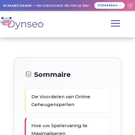
AI Assist Coach
— Een stemcoach die met je dierbaren speelt
✕
Ontdekken →
Sommaire
De Voordelen van Online
Geheugenspellen
Hoe uw Spelervaring te
Maximaliseren