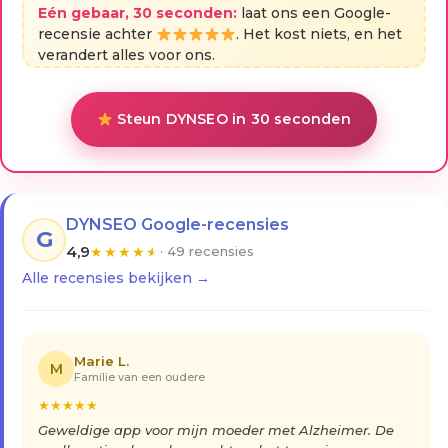
Eén gebaar, 30 seconden:
laat ons een Google-
recensie achter
. Het kost niets, en het
verandert alles voor ons.
Steun DYNSEO in 30 seconden
DYNSEO Google-recensies
G
4,9
★
★
★
★
★
· 49 recensies
Alle recensies bekijken →
Marie L.
M
Familie van een oudere
★
★
★
★
★
Geweldige app voor mijn moeder met Alzheimer. De