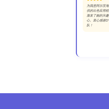
为我患阿尔茨海
供的出色应用程
激发了她的兴趣
心。衷心感谢D
队！