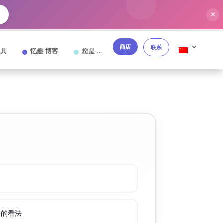
✕
商店
联系
工具
忆趣 博客
您是 …
oe的看法