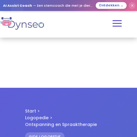
✕
AI Assist Coach
— Een stemcoach die met je dierbaren speelt
Ontdekken →
Start
>
Logopedie
>
Ontspanning en Spraaktherapie
GIDS LOGOPEDIE