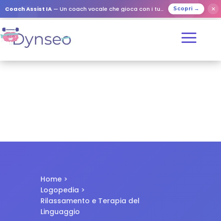
✕
Coach Assist IA
— Un coach vocale che gioca con i tuoi cari
Scopri →
Home
>
Logopedia
>
Rilassamento e Terapia del
Linguaggio