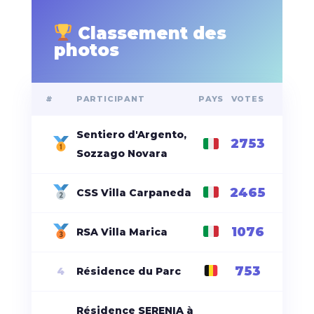
Classement des
photos
#
PARTICIPANT
PAYS
VOTES
Sentiero d'Argento,
2753
Sozzago Novara
2465
CSS Villa Carpaneda
1076
RSA Villa Marica
753
4
Résidence du Parc
Résidence SERENIA à