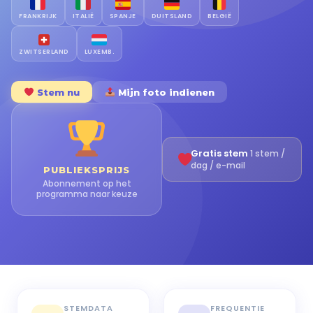
FRANKRIJK
ITALIË
SPANJE
DUITSLAND
BELGIË
ZWITSERLAND
LUXEMB.
Stem nu
Mijn foto indienen
Gratis stem
1 stem /
dag / e-mail
PUBLIEKSPRIJS
Abonnement op het
programma naar keuze
STEMDATA
FREQUENTIE