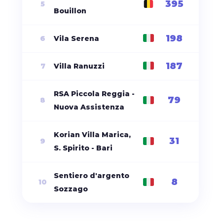
395
5
Bouillon
198
6
Vila Serena
187
7
Villa Ranuzzi
RSA Piccola Reggia -
79
8
Nuova Assistenza
Korian Villa Marica,
31
9
S. Spirito - Bari
Sentiero d'argento
8
10
Sozzago