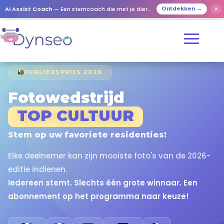
AI Assist Coach
— Een stemcoach die met je dierbaren speelt
✕
Ontdekken →
PUBLIEKSPRIJS 2026
Fotowedstrijd
TOP CULTUUR
Stem op uw favoriete residenties!
Elke deelnemer kan zijn mooiste foto's van de 2026-
editie indienen.
Iedereen stemt. Slechts één grote winnaar. Een
abonnement op het programma naar keuze!