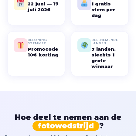
22 juni — 17
1 gratis
juli 2026
stem per
dag
BELONING
DEELNEMENDE
STEMMER
LANDEN
Promocode
7 landen,
10€ korting
slechts 1
grote
winnaar
Hoe deel te nemen aan de
fotowedstrijd
?