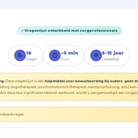
✓ Vragenlijst ontwikkeld met zorgprofessionals
18
~5 min
5-15 jaar
📝
⏱️
🎯
Vragen
Duur
Doelleeftijd
ng:
Deze vragenlijst is een
hulpmiddel voor bewustwording bij ouders
,
geen d
deling (ergotherapeut, psychomotorisch therapeut, neuropsycholoog, arts) kan
 Als deze test significante tekenen aantoont, wordt u aangemoedigd een zorgpr
ndaardvragen.