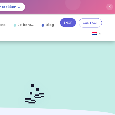
✕
ntdekken →
SHOP
CONTACT
sts
Je bent…
Blog
🤹