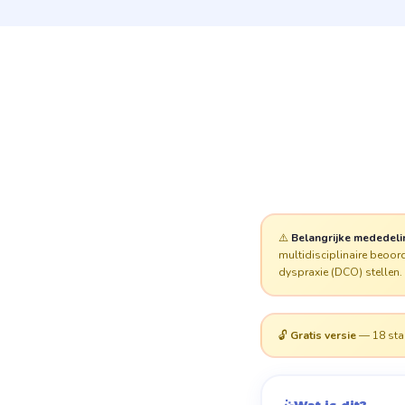
⚠️
Belangrijke mededeli
multidisciplinaire beoor
dyspraxie (DCO) stellen.
🔓
Gratis versie
— 18 sta
🤹
Wat is dit?