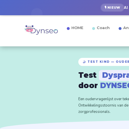
AI
🎙️ NIEUW
HOME
Coach
An
🤹 TEST KIND — OUDE
Test
Dyspr
door
DYNSE
Een oudervragenlijst over tek
Ontwikkelingsstoornis van de
zorgprofessionals.