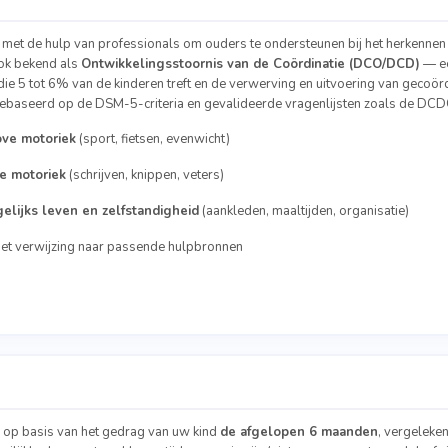
d met de hulp van professionals om ouders te ondersteunen bij het herkennen
ook bekend als
Ontwikkelingsstoornis van de Coördinatie (DCO/DCD)
— ee
die 5 tot 6% van de kinderen treft en de verwerving en uitvoering van geco
 gebaseerd op de DSM-5-criteria en gevalideerde vragenlijsten zoals de DCD
ove motoriek
(sport, fietsen, evenwicht)
ne motoriek
(schrijven, knippen, veters)
elijks leven en zelfstandigheid
(aankleden, maaltijden, organisatie)
t verwijzing naar passende hulpbronnen
op basis van het gedrag van uw kind
de afgelopen 6 maanden
, vergeleke