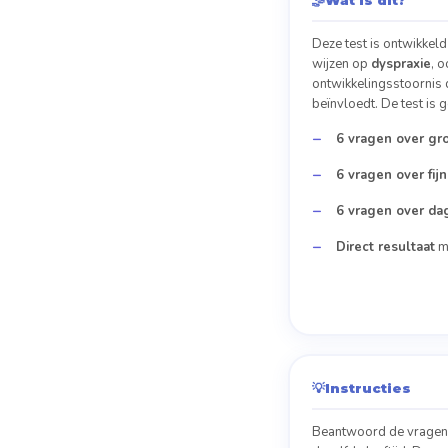
Deze test is ontwikkel
wijzen op
dyspraxie
, 
ontwikkelingsstoornis 
beïnvloedt. De test is
6 vragen over gr
6 vragen over fij
6 vragen over dag
Direct resultaat
me
💡
Instructies
Beantwoord de vragen 