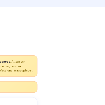
iagnose
. Alleen een
 een diagnose van
ofessional te raadplegen.