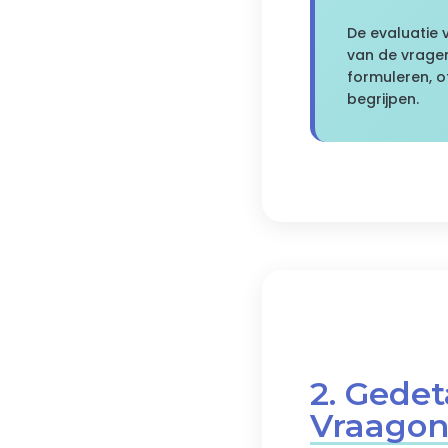
De evaluatie 
van de vragen
formuleren, o
begrijpen.
2. Gedet
Vraagon