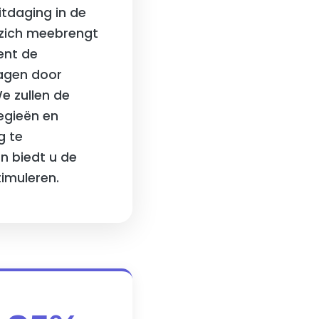
tdaging in de
 zich meebrengt
ent de
agen door
e zullen de
egieën en
g te
n biedt u de
timuleren.