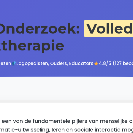
Onderzoek:
Volled
ktherapie
lezen
Logopedisten, Ouders, Educators
4.8/5 (127 beo
een van de fundamentele pijlers van menselijke 
atie-uitwisseling, leren en sociale interactie mog