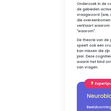
Onderzoek in de c
de gebieden activ
vraagwoord (wie, 
die overeenkomen 
verklaart waarom 
"waarom".
De theorie van de
speelt ook een cru
kan missen die zij
jaar. Deze cogniti
waarin het kind on
van vragen.
Expertp
Neurobio
Beeldvorming