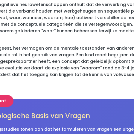
ognitieve neurowetenschappen onthult dat de verwerking van
eert die verband houden met werkgeheugen en sequentiële pl
wat, waar, wanneer, waarom, hoe) activeert verschillende ne
met de conceptuele categorieën die ze vertegenwoordigen. D
sommige kinderen "waar" kunnen beheersen terwijl ze moeit
 geest, het vermogen om de mentale toestanden van anderen 
ciale rol in het gebruik van vragen. Een kind moet begrijpen d
n gesprekspartner heeft, een concept dat geleidelijk opkomt t
eve evolutie verklaart de explosie van "waarom" rond de 3-4 j
tdekt dat het toegang kan krijgen tot de kennis van volwass
unt
logische Basis van Vragen
sstudies tonen aan dat het formuleren van vragen een uitge