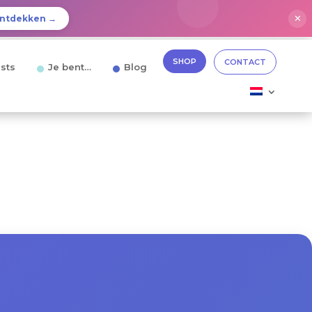
✕
ntdekken →
SHOP
CONTACT
sts
Je bent…
Blog