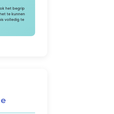
ok het begrip
het te kunnen
s volledig te
de