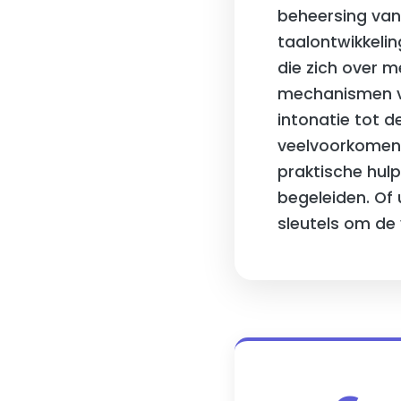
beheersing van
taalontwikkeli
die zich over m
mechanismen va
intonatie tot 
veelvoorkomend
praktische hul
begeleiden. Of 
sleutels om de 