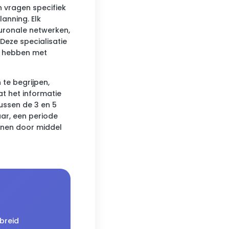
 vragen specifiek
anning. Elk
uronale netwerken,
eze specialisatie
e hebben met
te begrijpen,
at het informatie
ussen de 3 en 5
aar, een periode
enen door middel
breid