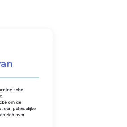
van
urologische
a,
icke om de
 een geleidelijke
en zich over