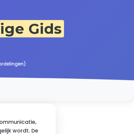
ige Gids
ordelingen)
communicatie,
elijk wordt. De