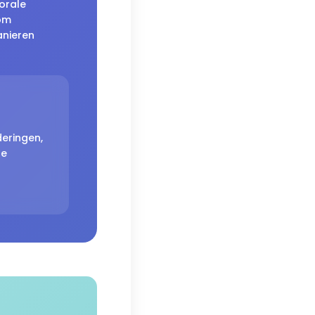
orale
rom
anieren
eringen,
ze