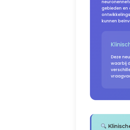
neuronennetwe
gebieden en 
ontwikkeling
kunnen beïnv
Klinisc
Deze neu
waarbij 
verschil
vraagvaa
Klinisch