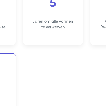
5
Jaren om alle vormen
 te
te verwerven
"w
e