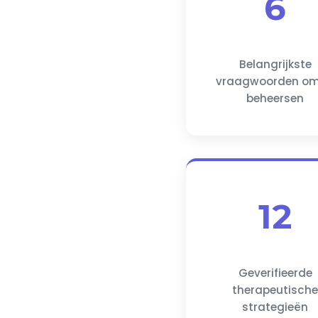
6
Belangrijkste
vraagwoorden om
beheersen
12
Geverifieerde
therapeutisch
strategieën