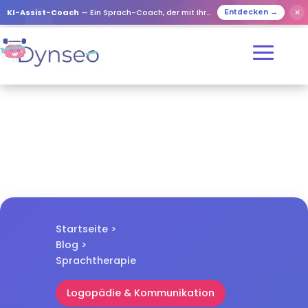
✕
KI-Assist-Coach
— Ein Sprach-Coach, der mit Ihren Lieben spielt
Entdecken →
Startseite
>
Blog
>
Sprachtherapie
Logopädie & Kommunikation