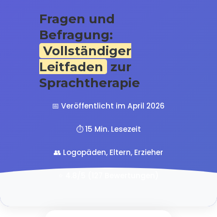
Fragen und
Befragung:
Vollständiger
Leitfaden
zur
Sprachtherapie
📅 Veröffentlicht im April 2026
⏱️ 15 Min. Lesezeit
👥 Logopäden, Eltern, Erzieher
⭐ 4.8/5 (127 Bewertungen)