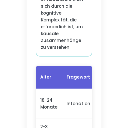
sich durch die
kognitive
Komplexität, die
erforderlich ist, um
kausale
Zusammenhänge
zu verstehen.
Entwickel
Alter
Fragewort
Kompete
18-24
Intonation
Fragepros
Monate
2-3
Lokalisier