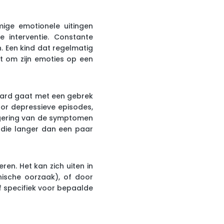
mige emotionele uitingen
 interventie. Constante
. Een kind dat regelmatig
t om zijn emoties op een
paard gaat met een gebrek
or depressieve episodes,
ergering van de symptomen
 die langer dan een paar
en. Het kan zich uiten in
anische oorzaak), of door
f specifiek voor bepaalde