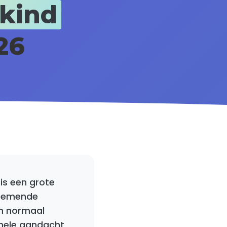
 kind
26
is een grote
enemende
m normaal
onele aandacht