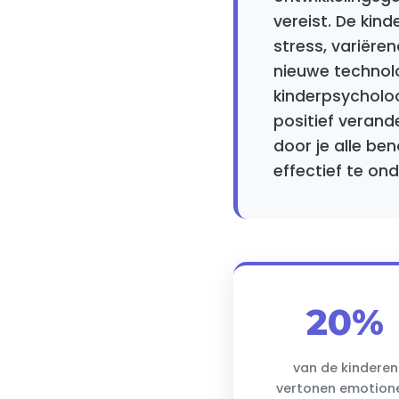
vereist. De ki
stress, variëre
nieuwe technol
kinderpsycholoo
positief verand
door je alle be
effectief te on
20%
van de kinderen
vertonen emotion