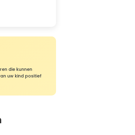
ren die kunnen
van uw kind positief
n