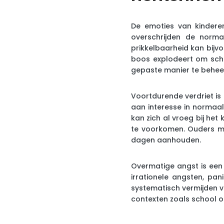
De emoties van kinderen
overschrijden de norma
prikkelbaarheid kan bijv
boos explodeert om schi
gepaste manier te behee
Voortdurende verdriet is
aan interesse in normaa
kan zich al vroeg bij he
te voorkomen. Ouders mo
dagen aanhouden.
Overmatige angst is een 
irrationele angsten, pan
systematisch vermijden v
contexten zoals school of