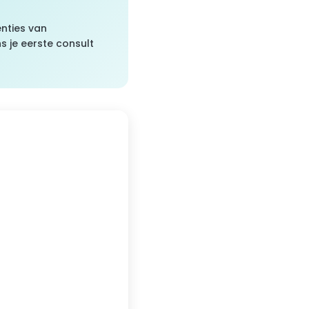
nties van
s je eerste consult