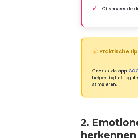
Observeer de du
Praktische tip
Gebruik de app
COC
helpen bij het regul
stimuleren.
2. Emotione
herkennen