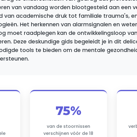
nderen van vandaag worden blootgesteld aan een v
nd van academische druk tot familiale trauma's, 
ogieën. Het herkennen van alarmsignalen en wete
g moet raadplegen kan de ontwikkelingsloop van j
eren. Deze deskundige gids begeleidt je in dit deli
nodigde tools te bieden om de mentale gezondheid
dersteunen.
75%
van de stoornissen
ver
ele
verschijnen vóór de 18