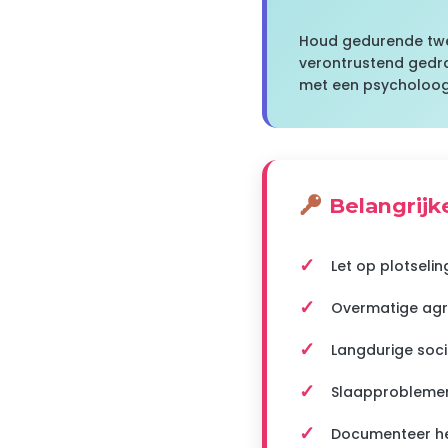
Houd gedurende twe
verontrustend gedra
met een psycholoog e
Belangrijk
Let op plotseli
Overmatige agres
Langdurige socia
Slaapproblemen
Documenteer he