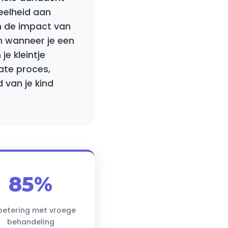
eelheid aan
en de impact van
n wanneer je een
e kleintje
cate proces,
 van je kind
85%
betering met vroege
behandeling