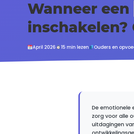
Wanneer een
inschakelen?
April 2026
15 min lezen
Ouders en opvoe
De emotionele e
zorg voor alle
uitdagingen va
ontwikkelingsg