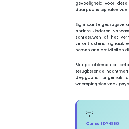
gevoeligheid voor deze 
doorgaans signalen van 
Significante gedragsver
andere kinderen, volwass
schreeuwen of het verni
verontrustend signaal, 
nemen aan activiteiten d
Slaapproblemen en eetpr
terugkerende nachtmerri
diepgaand ongemak uitd
weerspiegelen vaak psyc
Conseil DYNSEO