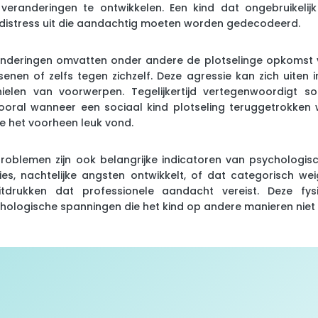
veranderingen te ontwikkelen. Een kind dat ongebruikelij
distress uit die aandachtig moeten worden gedecodeerd.
anderingen omvatten onder andere de plotselinge opkomst va
enen of zelfs tegen zichzelf. Deze agressie kan zich uiten in
elen van voorwerpen. Tegelijkertijd vertegenwoordigt so
vooral wanneer een sociaal kind plotseling teruggetrokken 
ie het voorheen leuk vond.
oblemen zijn ook belangrijke indicatoren van psychologisch
es, nachtelijke angsten ontwikkelt, of dat categorisch wei
rukken dat professionele aandacht vereist. Deze fysi
hologische spanningen die het kind op andere manieren niet