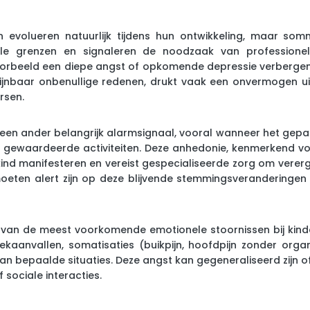
 evolueren natuurlijk tijdens hun ontwikkeling, maar som
le grenzen en signaleren de noodzaak van professionele
oorbeeld een diepe angst of opkomende depressie verbergen
jnbaar onbenullige redenen, drukt vaak een onvermogen ui
rsen.
 een ander belangrijk alarmsignaal, vooral wanneer het ge
l gewaardeerde activiteiten. Deze anhedonie, kenmerkend vo
t kind manifesteren en vereist gespecialiseerde zorg om ver
eten alert zijn op deze blijvende stemmingsveranderingen
van de meest voorkomende emotionele stoornissen bij kinder
iekaanvallen, somatisaties (buikpijn, hoofdpijn zonder org
an bepaalde situaties. Deze angst kan gegeneraliseerd zijn o
 sociale interacties.