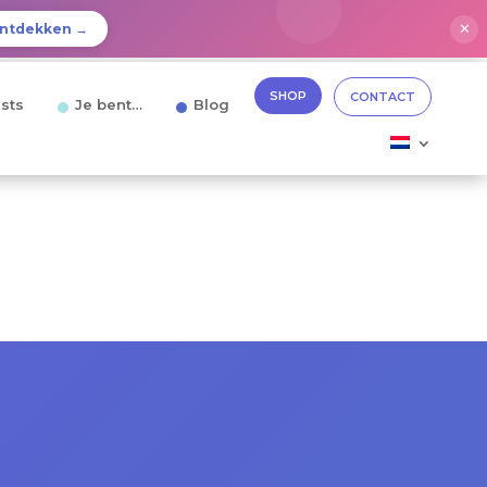
✕
ntdekken →
SHOP
CONTACT
sts
Je bent…
Blog