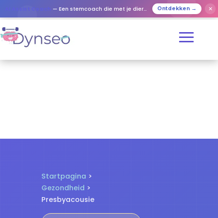
✕
AI Assist Coach
— Een stemcoach die met je dierbaren speelt
Ontdekken →
Startpagina
>
Gezondheid
>
Presbyacousie