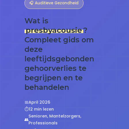
🎧 Auditieve Gezondheid
Wat is
presbyacousie
?
Compleet gids om
deze
leeftijdsgebonden
gehoorverlies te
begrijpen en te
behandelen
📅
April 2026
⏱️
12 min lezen
Senioren, Mantelzorgers,
👥
Professionals