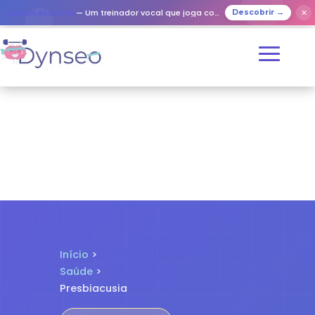
✕
Coach Assist IA
— Um treinador vocal que joga com os seus entes queridos
Descobrir →
Início
>
Saúde
>
Presbiacusia