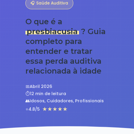
🎧 Saúde Auditiva
O que é a
presbiacusia
? Guia
completo para
entender e tratar
essa perda auditiva
relacionada à idade
📅
Abril 2026
⏱️
12 min de leitura
👥
Idosos, Cuidadores, Profissionais
★★★★★
⭐
4.8/5