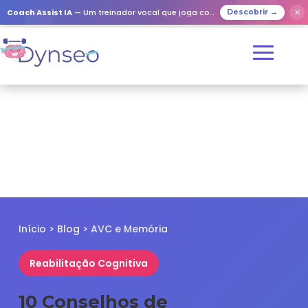
✕
Coach Assist IA
— Um treinador vocal que joga com os seus entes queridos
Descobrir →
Início
>
Blog
> AVC e Memória
Reabilitação Cognitiva
10 Conselhos de