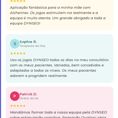
★
★
★
★
★
Aplicação fantástica para a minha mãe com
Alzheimer. Os jogos estimulam-na realmente e a
equipa é muito atenta. Um grande obrigado a toda a
equipa DYNSEO!
Sophie R.
S
Terapeuta da fala
★
★
★
★
★
Uso os jogos DYNSEO todos os dias no meu consultório
com os meus pacientes. Variados, bem concebidos e
adaptados a todos os níveis. Os meus pacientes
adoram e progridem realmente.
Patrick D.
P
Diretor de lar
★
★
★
★
★
Mandámos formar toda a nossa equipa pela DYNSEO
sobre estimulação cognitiva. Formação Qualiopi séria,