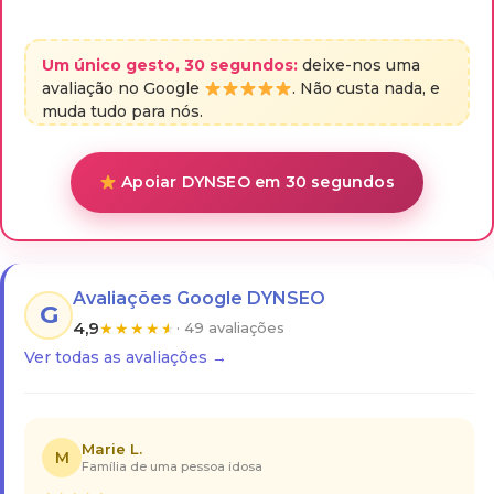
Um único gesto, 30 segundos:
deixe-nos uma
avaliação no Google
. Não custa nada, e
muda tudo para nós.
Apoiar DYNSEO em 30 segundos
Avaliações Google DYNSEO
G
4,9
★
★
★
★
★
· 49 avaliações
Ver todas as avaliações →
Marie L.
M
Família de uma pessoa idosa