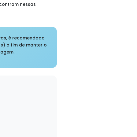
encontram nessas
ivas, é recomendado
eos) a fim de manter o
zagem.