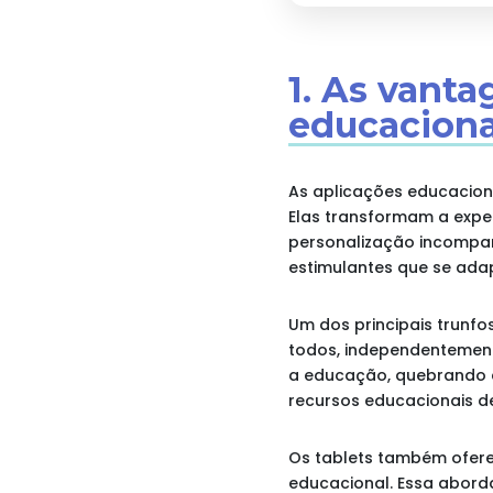
1. As vanta
educaciona
As aplicações educacio
Elas transformam a exper
personalização incompar
estimulantes que se ada
Um dos principais trunf
todos, independentement
a educação, quebrando a
recursos educacionais d
Os tablets também oferec
educacional. Essa abor