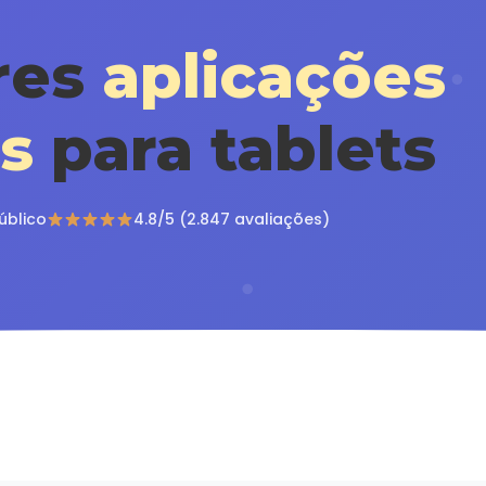
res
aplicações
s
para tablets
úblico
4.8/5 (2.847 avaliações)