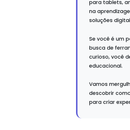
para tablets, 
na aprendizag
soluções digit
Se você é um p
busca de ferra
curioso, você d
educacional.
Vamos mergulha
descobrir como
para criar expe