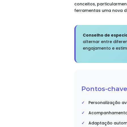
conceitos, particularmen
ferramentas uma nova d
Conselho de especial
alternar entre difere
engajamento e estim
Pontos-chave
Personalização ava
Acompanhamento 
Adaptação automát