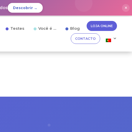
idos
✕
Descobrir →
LOJA ONLINE
Testes
Você é …
Blog
CONTACTO