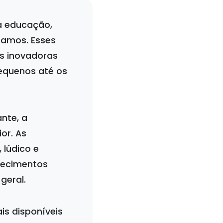
a educação,
namos. Esses
is inovadoras
equenos até os
nte, a
or. As
 lúdico e
nhecimentos
geral.
is disponíveis