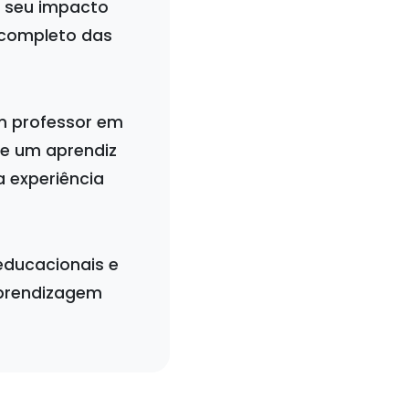
e seu impacto
completo das
m professor em
e um aprendiz
a experiência
educacionais e
aprendizagem