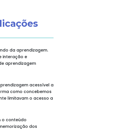
licações
undo da aprendizagem.
e interação e
 de aprendizagem
aprendizagem acessível a
a forma como concebemos
nte limitavam o acesso a
om o conteúdo
 memorização dos