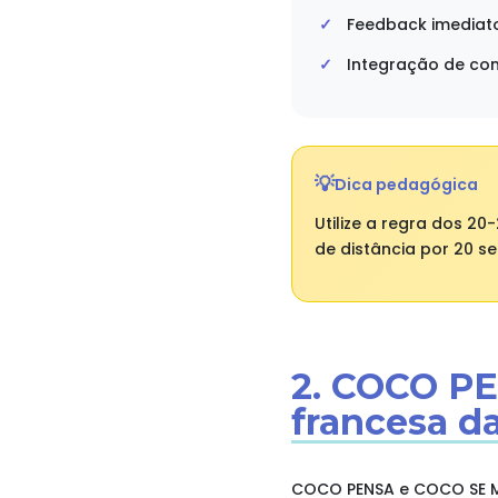
Feedback imediato
Integração de con
Dica pedagógica
Utilize a regra dos 2
de distância por 20 s
2. COCO PE
francesa d
COCO PENSA e COCO SE M