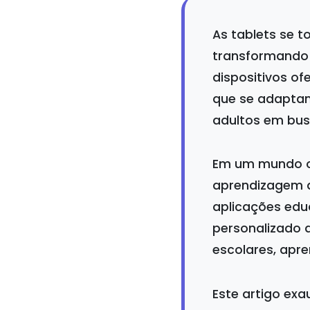
As tablets se 
transformando
dispositivos o
que se adaptam
adultos em bus
Em um mundo on
aprendizagem d
aplicações educ
personalizado d
escolares, apre
Este artigo exa