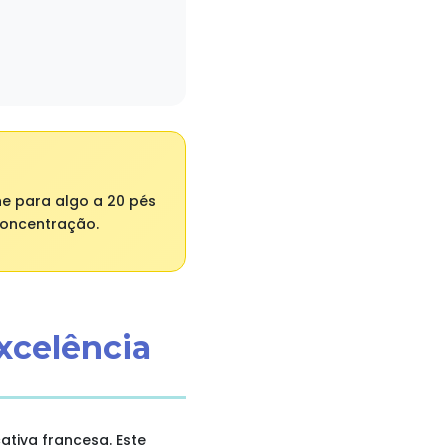
he para algo a 20 pés
concentração.
xcelência
iva francesa. Este