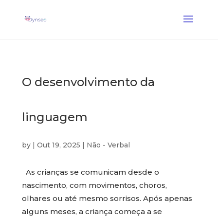
Coach Assist IA
— Um treinador vocal que joga com os seus entes queridos
✕
Descobrir →
O desenvolvimento da
linguagem
by
|
Out 19, 2025
|
Não - Verbal
As crianças se comunicam desde o
nascimento, com movimentos, choros,
olhares ou até mesmo sorrisos. Após apenas
alguns meses, a criança começa a se