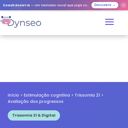
✕
Coach Assist IA
— Um treinador vocal que joga com os seus entes queridos
Descobrir →
Início
>
Estimulação cognitiva
>
Trissomia 21
>
Avaliação dos progressos
Trissomia 21 & Digital