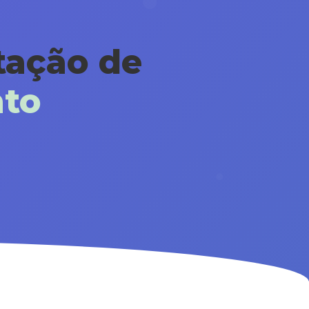
tação de
to