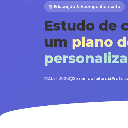
📚 Educação & Acompanhamento
Estudo de 
um
plano 
personaliz
📅
Abril 2026
⏱️
25 min de leitura
👥
Profissi