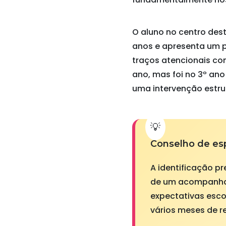
O aluno no centro de
anos e apresenta um pe
traços atencionais co
ano, mas foi no 3º an
uma intervenção estr
Conselho de esp
A identificação p
de um acompanhame
expectativas esco
vários meses de r