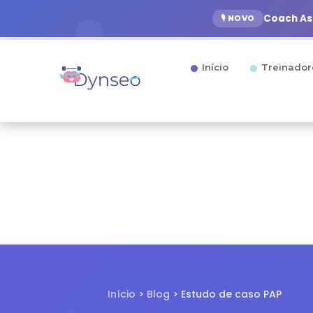
Coach Ass
🎙️ NOVO
Início
Treinador
Início
>
Blog
>
Estudo de caso PAP