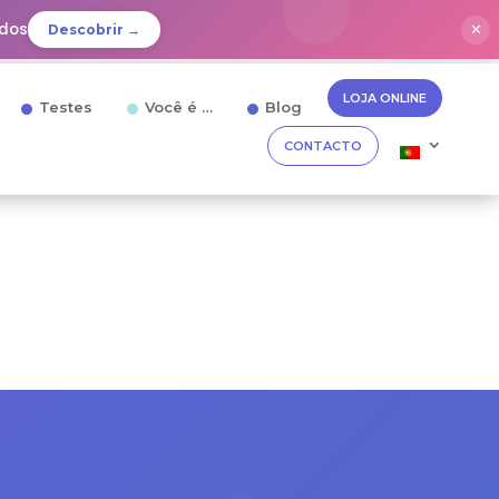
idos
✕
Descobrir →
LOJA ONLINE
Testes
Você é …
Blog
CONTACTO