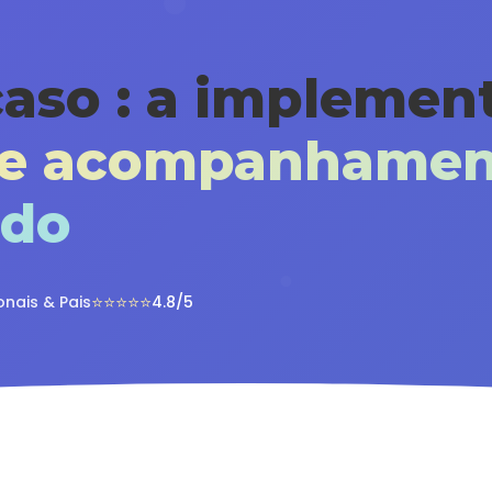
caso : a implemen
de acompanhamen
ado
⭐
⭐
⭐
⭐
⭐
onais & Pais
4.8/5