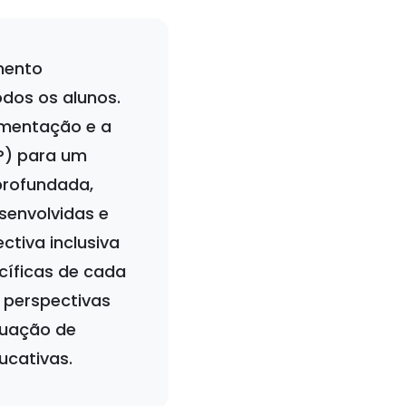
mento
odos os alunos.
ementação e a
P) para um
profundada,
senvolvidas e
tiva inclusiva
cíficas de cada
 perspectivas
tuação de
ucativas.