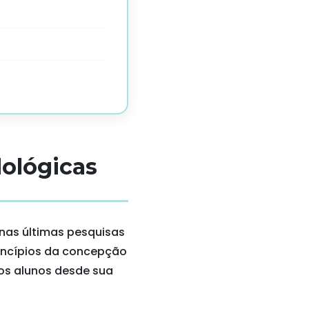
dológicas
as últimas pesquisas
rincípios da concepção
 os alunos desde sua