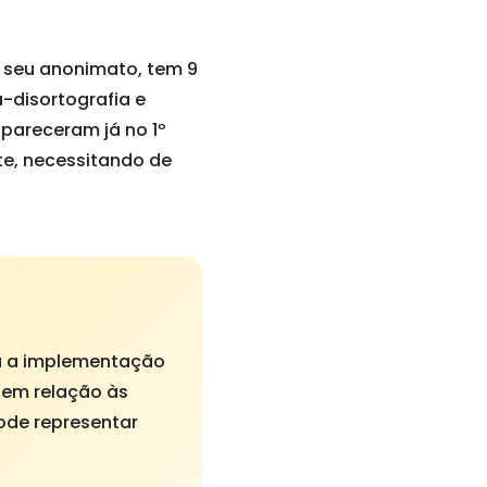
 seu anonimato, tem 9
a-disortografia e
apareceram já no 1º
te, necessitando de
ra a implementação
 em relação às
ode representar