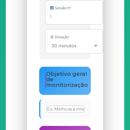
Sessão nº.
Duração
Objetivo geral
de
monitorização