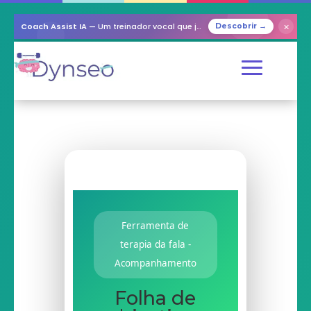
Coach Assist IA
— Um treinador vocal que joga com os seus entes queridos
✕
Descobrir →
Ferramenta de
terapia da fala -
Acompanhamento
Folha de