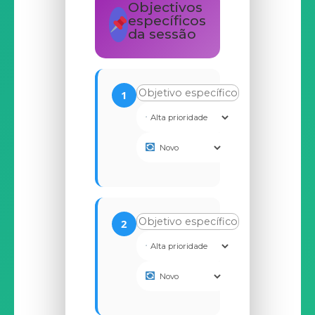
Objectivos
específicos
da sessão
1
2