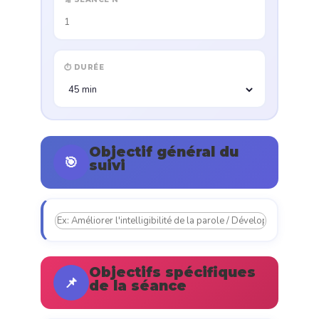
⏱️ DURÉE
Objectif général du
🎯
suivi
Objectifs spécifiques
📌
de la séance