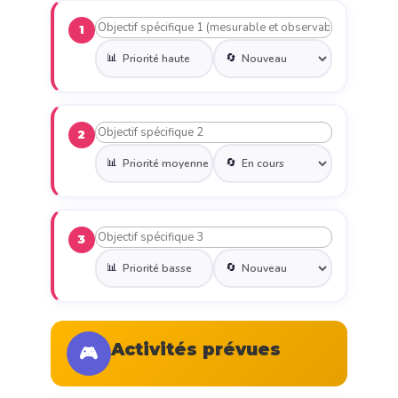
1
📊
🔄
2
📊
🔄
3
📊
🔄
Activités prévues
🎮