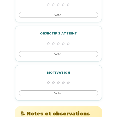
⭐
⭐
⭐
⭐
⭐
OBJECTIF 3 ATTEINT
⭐
⭐
⭐
⭐
⭐
MOTIVATION
⭐
⭐
⭐
⭐
⭐
📝 Notes et observations