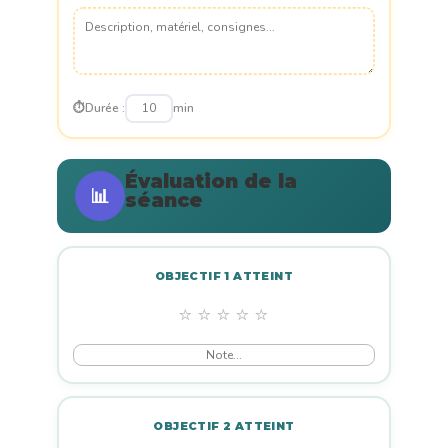
⏱️
Durée :
min
Évaluation de la
📊
séance
OBJECTIF 1 ATTEINT
⭐
⭐
⭐
⭐
⭐
OBJECTIF 2 ATTEINT