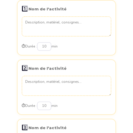
1️⃣
⏱️
Durée :
min
2️⃣
⏱️
Durée :
min
3️⃣