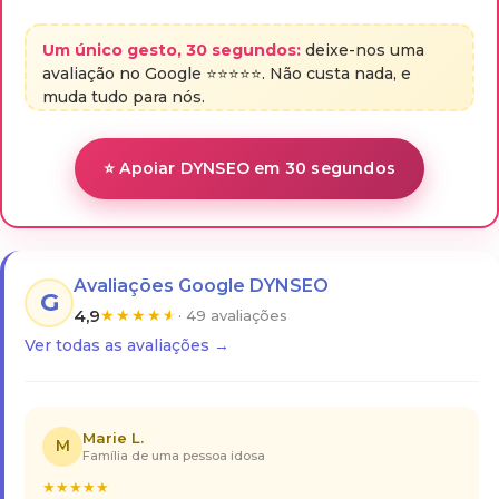
Um único gesto, 30 segundos:
deixe-nos uma
avaliação no Google ⭐⭐⭐⭐⭐. Não custa nada, e
muda tudo para nós.
⭐ Apoiar DYNSEO em 30 segundos
Avaliações Google DYNSEO
G
4,9
★
★
★
★
★
· 49 avaliações
Ver todas as avaliações →
Marie L.
M
Família de uma pessoa idosa
★
★
★
★
★