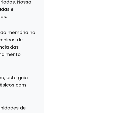
riados. Nossa
adas e
as.
s da memória na
écnicas de
ncia das
ndimento
o, este guia
nésicos com
unidades de