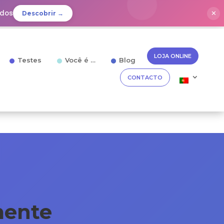
idos
✕
Descobrir →
LOJA ONLINE
Testes
Você é …
Blog
CONTACTO
mente