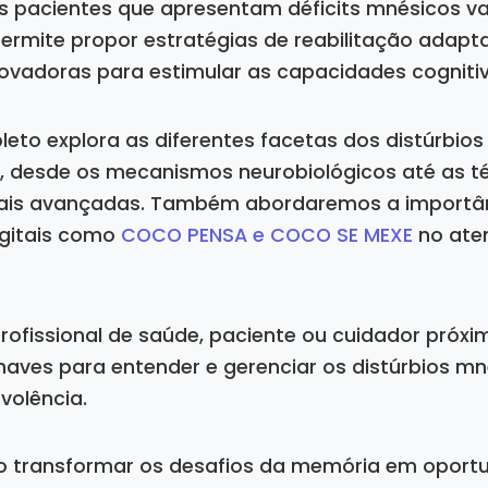
 pacientes que apresentam déficits mnésicos va
permite propor estratégias de reabilitação adapt
ovadoras para estimular as capacidades cognitiv
leto explora as diferentes facetas dos distúrbio
, desde os mecanismos neurobiológicos até as t
is avançadas. Também abordaremos a importâ
igitais como
COCO PENSA e COCO SE MEXE
no ate
rofissional de saúde, paciente ou cuidador próxim
haves para entender e gerenciar os distúrbios m
volência.
 transformar os desafios da memória em oport