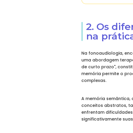
2. Os dif
na prátic
Na fonoaudiologia, en
uma abordagem terapêu
de curto prazo", const
memória permite o pro
complexas.
A memória semântica, q
conceitos abstratos, t
enfrentam dificuldade
significativamente su