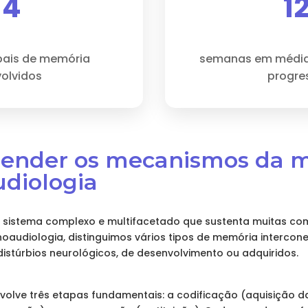
4
1
ipais de memória
semanas em média
olvidos
progre
eender os mecanismos da 
udiologia
 sistema complexo e multifacetado que sustenta muitas com
noaudiologia, distinguimos vários tipos de memória interco
distúrbios neurológicos, de desenvolvimento ou adquiridos.
olve três etapas fundamentais: a codificação (aquisição d