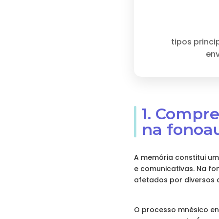
tipos princ
env
1. Compr
na fonoa
A memória constitui um
e comunicativas. Na fo
afetados por diversos 
O processo mnésico env