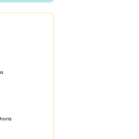
as
horia