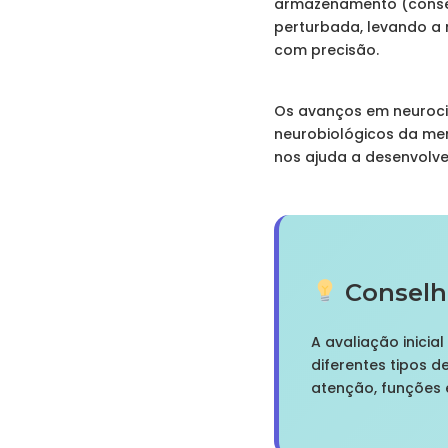
armazenamento (conser
perturbada, levando a 
com precisão.
Os avanços em neuroci
neurobiológicos da me
nos ajuda a desenvolve
Conselho
A avaliação inici
diferentes tipos 
atenção, funções 