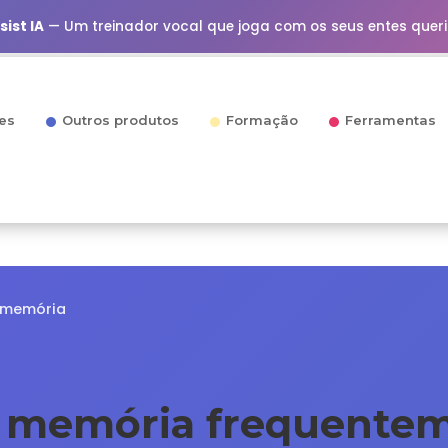
ist IA
— Um treinador vocal que joga com os seus entes quer
es
Outros produtos
Formação
Ferramentas
a memória
da memória frequente