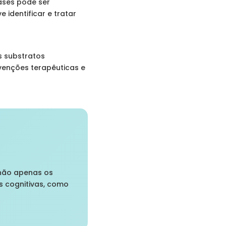
ases pode ser
identificar e tratar
s substratos
venções terapêuticas e
 não apenas os
s cognitivas, como