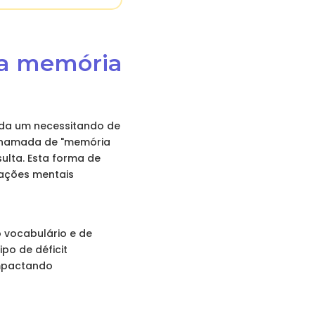
 da memória
ada um necessitando de
 chamada de "memória
ulta. Esta forma de
ações mentais
 vocabulário e de
po de déficit
impactando