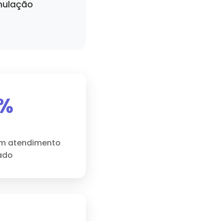
mulação
%
um atendimento
ado