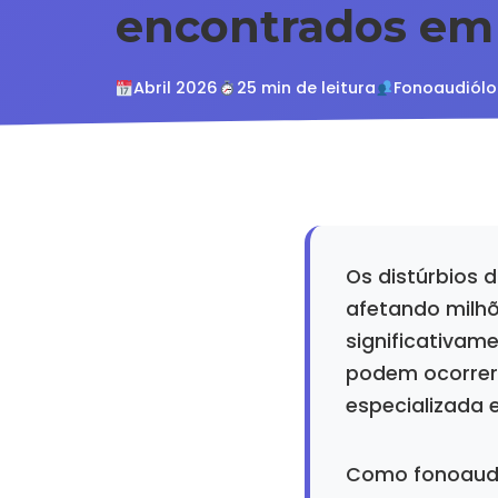
encontrados em 
Abril 2026
25 min de leitura
Fonoaudiólo
Os distúrbios 
afetando milh
significativame
podem ocorrer
especializada 
Como fonoaudió