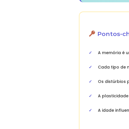
Pontos-ch
A memória é u
Cada tipo de 
Os distúrbios
A plasticidad
A idade influ