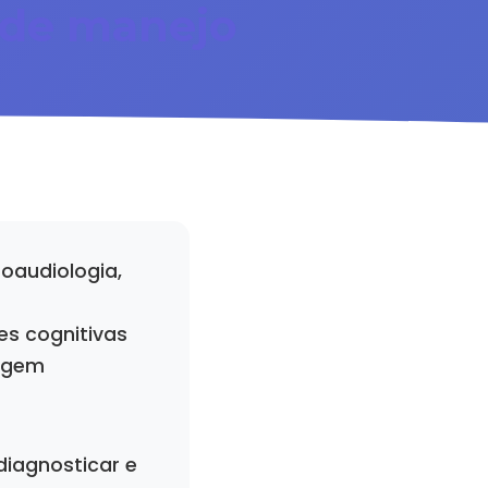
 de manejo
oaudiologia,
es cognitivas
agem
diagnosticar e