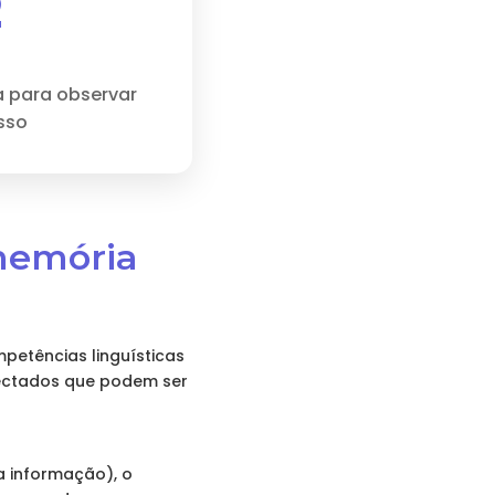
2
 para observar
sso
memória
petências linguísticas
nectados que podem ser
a informação), o