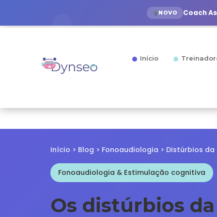
Coach Ass
NOVO
Início
Treinador
Início
>
Blog
>
Fonoaudiologia
> Distúrbios d
Fonoaudiologia & Estimulação cognitiva
Os distúrbios 