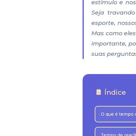
estímulo e nos
Seja travand
esporte, noss
Mas como eles
importante, p
suas perguntas
Índice
O que é tempo 
Tempo de reaçã