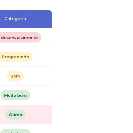
Categoria
 desenvolvimento
Progredindo
Bom
Muito bom
Ótimo