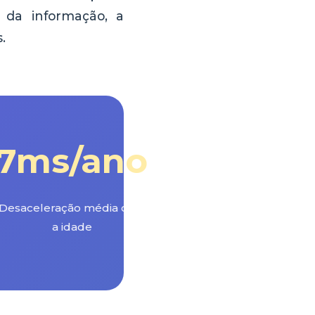
 da informação, a
.
7ms/ano
Desaceleração média com
a idade