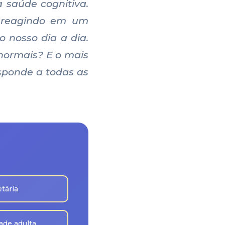
a saúde cognitiva.
u reagindo em um
 nosso dia a dia.
normais? E o mais
sponde a todas as
tária
ade adulta