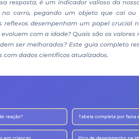
sa resposta, é um indicador valioso da noss
o no carro, pegando um objeto que cai o
os reflexos desempenham um papel crucial no
 evoluem com a idade? Quais são os valores 
odem ser melhorados? Este guia completo re
 com dados científicos atualizados.
de reação?
Tabela completa por faixa e
o em crianças
Pico de desempenho na id