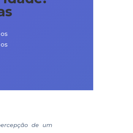
as
 os
os
percepção de um