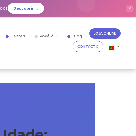
idos
✕
Descobrir →
LOJA ONLINE
Testes
Você é …
Blog
CONTACTO
 Idade: