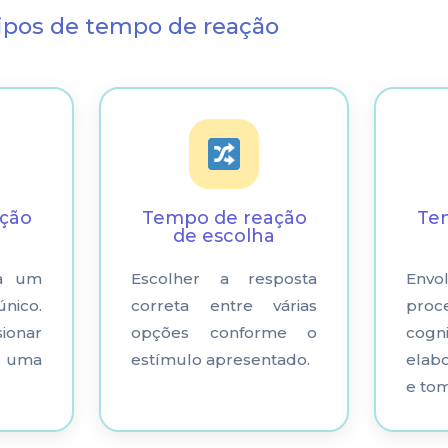
tipos de tempo de reação
ção
Tempo de reação
Te
de escolha
 a um
Escolher a resposta
En
ico.
correta entre várias
proc
ionar
opções conforme o
cog
o uma
estímulo apresentado.
elab
e tom