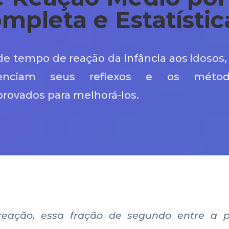
mpleta e Estatístic
e tempo de reação da infância aos idosos,
uenciam seus reflexos e os métod
rovados para melhorá-los.
eação, essa fração de segundo entre a 