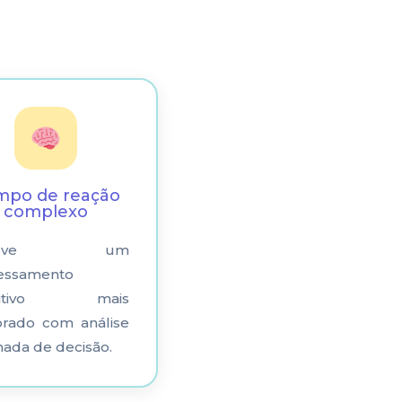
mpo de reação
complexo
volve um
essamento
nitivo mais
orado com análise
ada de decisão.