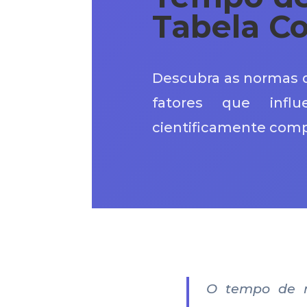
Tabela Co
Descubra as normas d
fatores que infl
cientificamente comp
O tempo de r