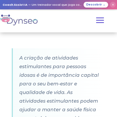
Coach Assist IA
— Um treinador vocal que joga com os seus entes queridos
✕
Descobrir →
A criação de atividades
estimulantes para pessoas
idosas é de importância capital
para o seu bem-estar e
qualidade de vida. As
atividades estimulantes podem
ajudar a manter a saúde física