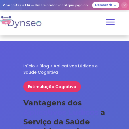
✕
Coach Assist IA
— Um treinador vocal que joga com os seus entes queridos
Descobrir →
Início
>
Blog
> Aplicativos Lúdicos e
Saúde Cognitiva
Estimulação Cognitiva
Vantagens dos
Aplicativos Lúdicos
a
Serviço da Saúde