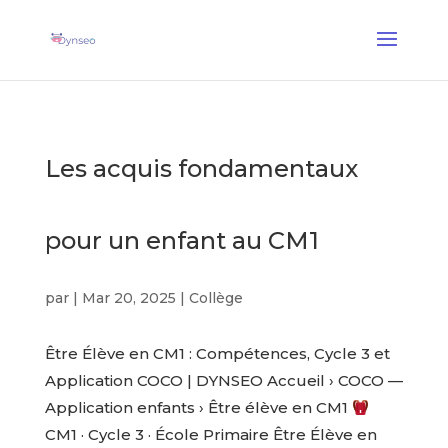
Coach Assist IA
— Un coach vocal qui joue avec vos proches
✕
Découvrir →
Les acquis fondamentaux
pour un enfant au CM1
par
|
Mar 20, 2025
|
Collège
Être Élève en CM1 : Compétences, Cycle 3 et
Application COCO | DYNSEO Accueil › COCO —
Application enfants › Être élève en CM1
CM1 · Cycle 3 · École Primaire Être Élève en