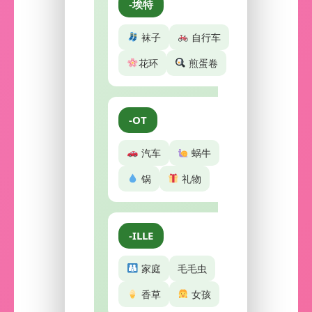
-埃特
袜子
自行车
花环
煎蛋卷
-OT
汽车
蜗牛
锅
礼物
-ILLE
家庭
毛毛虫
香草
女孩