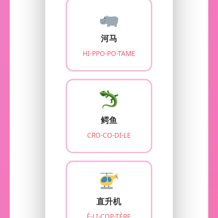
河马
HI-PPO-PO-TAME
鳄鱼
CRO-CO-DI-LE
直升机
É-LI-COP-TÈRE