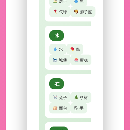
房子
鱼
气球
狮子座
-水
水
鸟
城堡
蛋糕
-在
兔子
杉树
面包
🖐️ 手