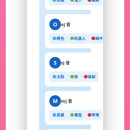
冰屋
兔子
鼠标
O
o] 音
橙色
机器人
蜗牛
S
s] 音
太阳
鱼
鼠标
M
m] 音
房屋
番茄
苹果