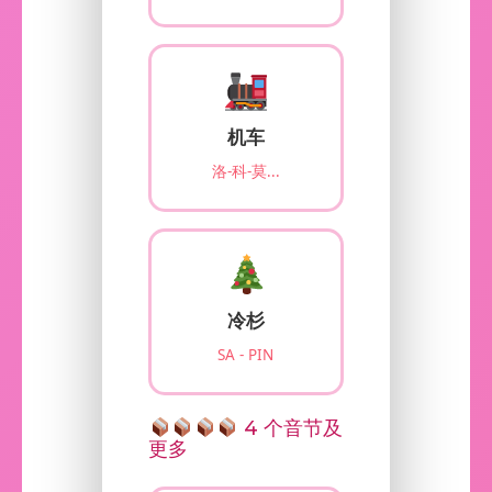
机车
洛-科-莫...
冷杉
SA - PIN
4 个音节及
更多