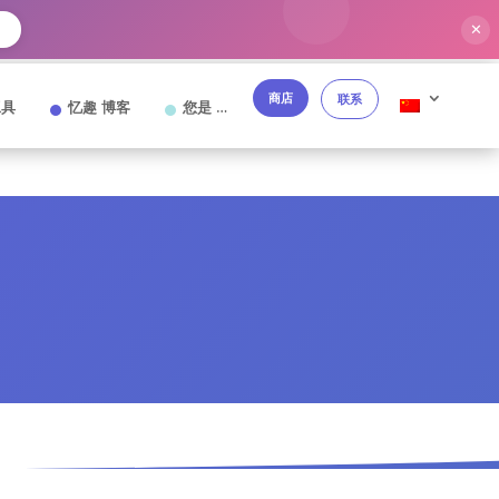
✕
→
商店
联系
工具
忆趣 博客
您是 …