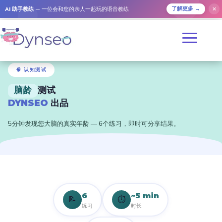
AI 助手教练
— 一位会和您的亲人一起玩的语音教练
✕
了解更多 →
🧠 认知测试
脑龄
测试
DYNSEO
出品
5分钟发现您大脑的真实年龄 — 6个练习，即时可分享结果。
6
~5 min
📝
⏱️
练习
时长