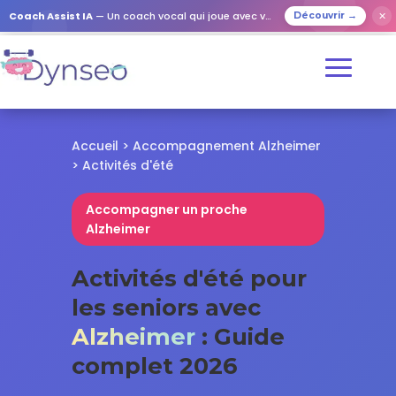
✕
Coach Assist IA
— Un coach vocal qui joue avec vos proches
Découvrir →
Accueil
>
Accompagnement Alzheimer
> Activités d'été
Accompagner un proche
Alzheimer
Activités d'été pour
les seniors avec
Alzheimer
: Guide
complet 2026