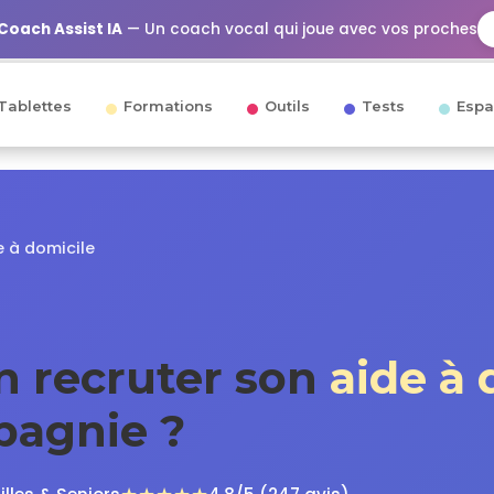
Coach Assist IA
— Un coach vocal qui joue avec vos proches
Tablettes
Formations
Outils
Tests
Espa
 à domicile
 recruter son
aide à 
agnie ?