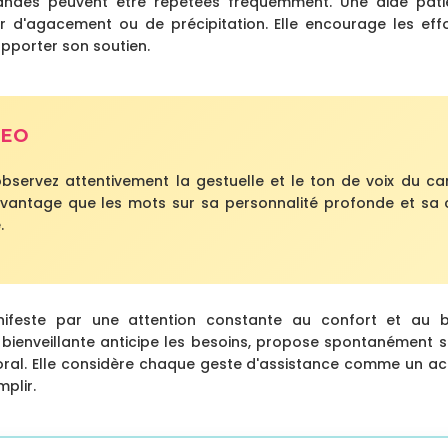
mandes peuvent être répétées fréquemment. Une aide pat
er d'agacement ou de précipitation. Elle encourage les eff
apporter son soutien.
SEO
 observez attentivement la gestuelle et le ton de voix du c
vantage que les mots sur sa personnalité profonde et sa 
.
nifeste par une attention constante au confort et au
enveillante anticipe les besoins, propose spontanément so
al. Elle considère chaque geste d'assistance comme un a
plir.