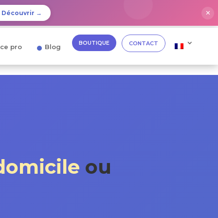
✕
Découvrir →
BOUTIQUE
CONTACT
ce pro
Blog
domicile
ou