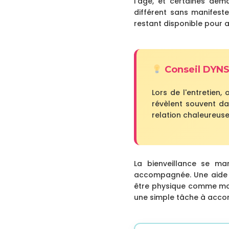
l'âge, et certaines de
différent sans manifest
restant disponible pour 
Conseil DYN
Lors de l'entretien,
révèlent souvent da
relation chaleureuse
La bienveillance se ma
accompagnée. Une aide bi
être physique comme mor
une simple tâche à accom