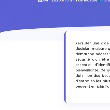
Avril 2026
15 min de lecture
Fami
Recruter une aid
décision majeure q
démarche nécessit
sécurité d'un êtr
essentiel d'ident
bienveillante. Ce
définition des bes
d'entretien les pl
peuvent enrichir l