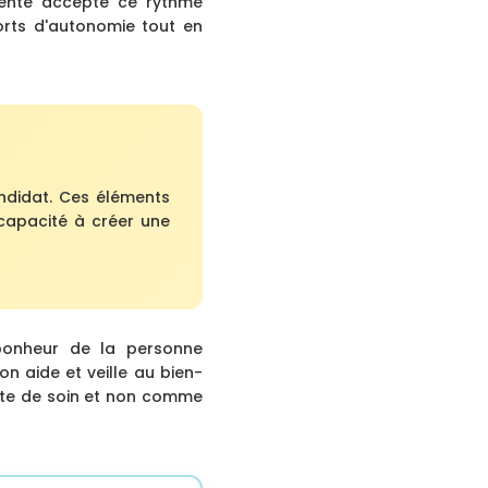
iente accepte ce rythme
orts d'autonomie tout en
andidat. Ces éléments
capacité à créer une
 bonheur de la personne
n aide et veille au bien-
cte de soin et non comme