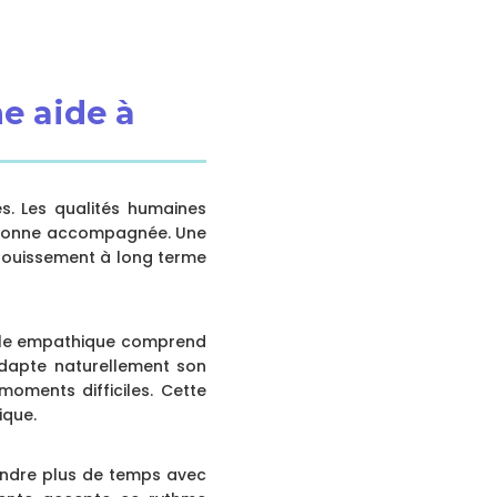
ne aide à
s. Les qualités humaines
personne accompagnée. Une
anouissement à long terme
icile empathique comprend
adapte naturellement son
ments difficiles. Cette
ique.
rendre plus de temps avec