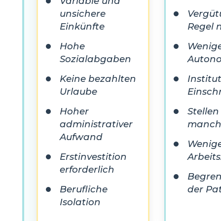
Variable und
unsichere
Vergüt
Einkünfte
Regel n
Hohe
Wenig
Sozialabgaben
Auton
Keine bezahlten
Institu
Urlaube
Einsch
Hoher
Stellen
administrativer
manch
Aufwand
Weniger
Erstinvestition
Arbeits
erforderlich
Begren
Berufliche
der Pa
Isolation