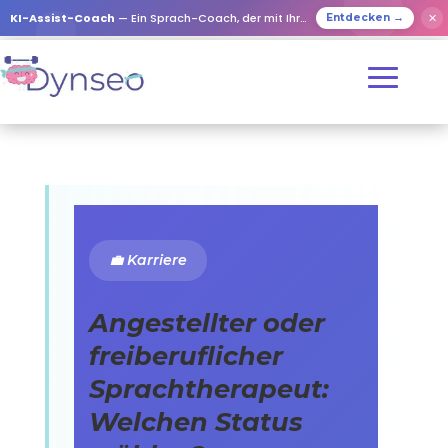
KI-Assist-Coach
— Ein Sprach-Coach, der mit Ihren Lieben spielt
✕
Entdecken →
💼 Karriere
Angestellter oder
freiberuflicher
Sprachtherapeut:
Welchen Status