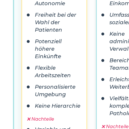
Autonomie
Einko
Freiheit bei der
Umfas
Wahl der
soziale
Patienten
Keine
Potenziell
admini
höhere
Verwal
Einkünfte
Bereic
Flexible
Teamar
Arbeitszeiten
Erleich
Personalisierte
Weiter
Umgebung
Vielfäl
Keine Hierarchie
kompl
Pathol
❌ Nachteile
❌ Nachteile