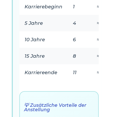
Karrierebeginn
1
≈ 1.760 
5 Jahre
4
≈ 1.960 
10 Jahre
6
≈ 2.200 
15 Jahre
8
≈ 2.480 
Karriereende
11
≈ 3.080 
💡 Zusätzliche Vorteile der
Anstellung