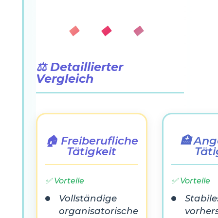
◆ ◆ ◆
⚖️ Detaillierter
Vergleich
🏠 Freiberufliche
🏥 Ang
Tätigkeit
Täti
✅ Vorteile
✅ Vorteile
Vollständige
Stabil
organisatorische
vorher