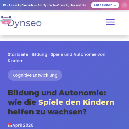
✕
KI-Assist-Coach
— Ein Sprach-Coach, der mit Ihren Lieben spielt
Entdecken →
Startseite
›
Bildung
› Spiele und Autonomie von
Kindern
Kognitive Entwicklung
Bildung und Autonomie:
wie die
Spiele den Kindern
helfen zu wachsen?
April 2026