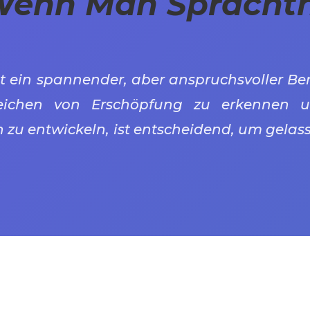
Wenn Man Spracht
t ein spannender, aber anspruchsvoller Ber
zeichen von Erschöpfung zu erkennen 
 zu entwickeln, ist entscheidend, um gelas