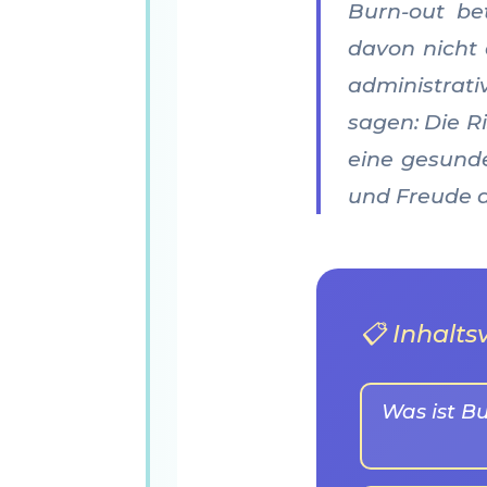
Burn-out bet
davon nicht 
administrati
sagen: Die R
eine gesunde
und Freude a
📋 Inhalts
Was ist B