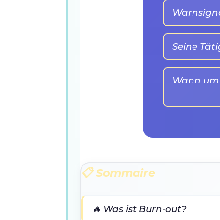
Warnsign
Seine Täti
Wann um H
📋 Sommaire
🔥 Was ist Burn-out?