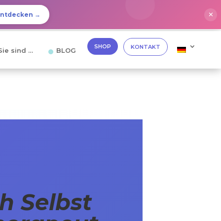
✕
Entdecken →
SHOP
KONTAKT
Sie sind …
BLOG
h Selbst