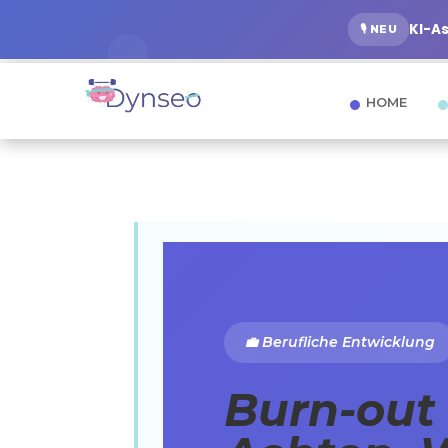
KI-A
🎙️ NEU
HOME
💼 Berufliche Entwicklung
Burn-out 