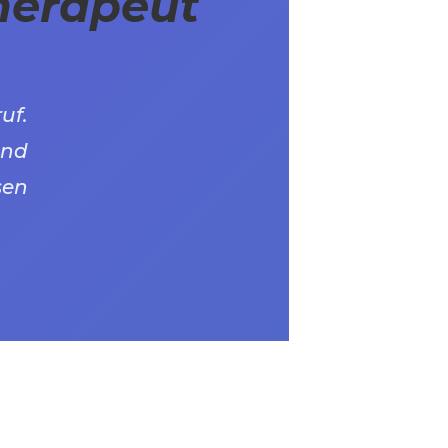
herapeut
uf.
und
sen