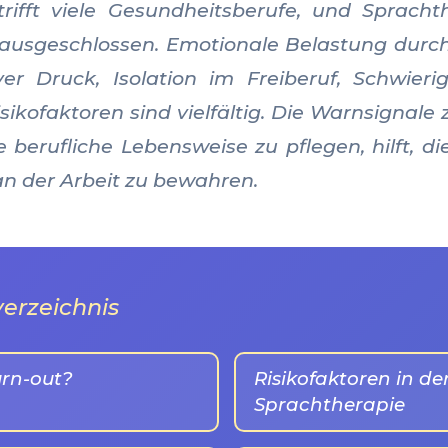
rifft viele Gesundheitsberufe, und Sprach
ausgeschlossen. Emotionale Belastung durch
ver Druck, Isolation im Freiberuf, Schwieri
isikofaktoren sind vielfältig. Die Warnsignal
 berufliche Lebensweise zu pflegen, hilft, di
n der Arbeit zu bewahren.
verzeichnis
urn-out?
Risikofaktoren in de
Sprachtherapie