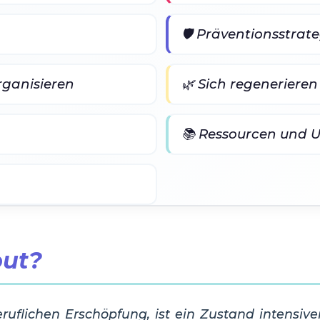
🛡️ Präventionsstrat
rganisieren
🌿 Sich regenerieren
📚 Ressourcen und 
out?
uflichen Erschöpfung, ist ein Zustand intensiver