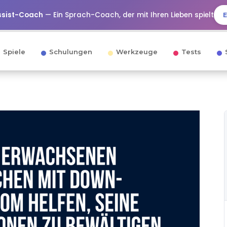
ssist-Coach
— Ein Sprach-Coach, der mit Ihren Lieben spielt
Spiele
Schulungen
Werkzeuge
Tests