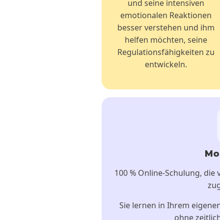
und seine intensiven
emotionalen Reaktionen
besser verstehen und ihm
helfen möchten, seine
Regulationsfähigkeiten zu
entwickeln.
Mo
100 % Online-Schulung, die
zug
Sie lernen in Ihrem eigen
ohne zeitli