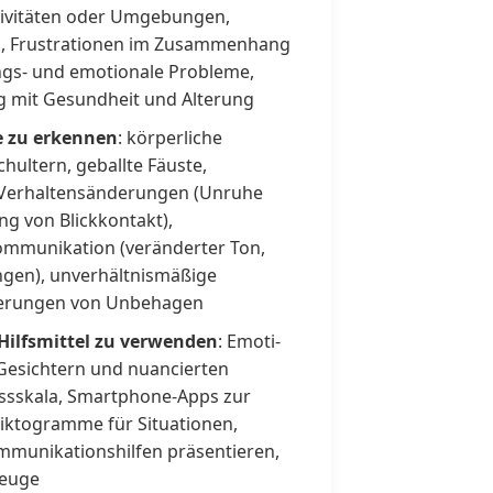
ivitäten oder Umgebungen,
g, Frustrationen im Zusammenhang
ngs- und emotionale Probleme,
mit Gesundheit und Alterung
e zu erkennen
: körperliche
hultern, geballte Fäuste,
 Verhaltensänderungen (Unruhe
g von Blickkontakt),
ommunikation (veränderter Ton,
gen), unverhältnismäßige
ßerungen von Unbehagen
 Hilfsmittel zu verwenden
: Emoti-
 Gesichtern und nuancierten
ssskala, Smartphone-Apps zur
iktogramme für Situationen,
mmunikationshilfen präsentieren,
zeuge