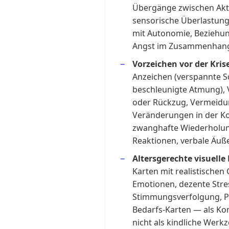
Übergänge zwischen Akt
sensorische Überlastun
mit Autonomie, Beziehu
Angst im Zusammenhang 
Vorzeichen vor der Kris
Anzeichen (verspannte Sc
beschleunigte Atmung),
oder Rückzug, Vermeidun
Veränderungen in der K
zwanghafte Wiederholun
Reaktionen, verbale Äu
Altersgerechte visuelle
Karten mit realistischen
Emotionen, dezente Stre
Stimmungsverfolgung, P
Bedarfs-Karten — als Ko
nicht als kindliche Werk