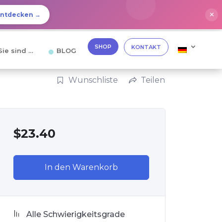
✕
Entdecken →
SHOP
KONTAKT
Sie sind …
BLOG
Wunschliste
Teilen
$
23.40
In den Warenkorb
Alle Schwierigkeitsgrade