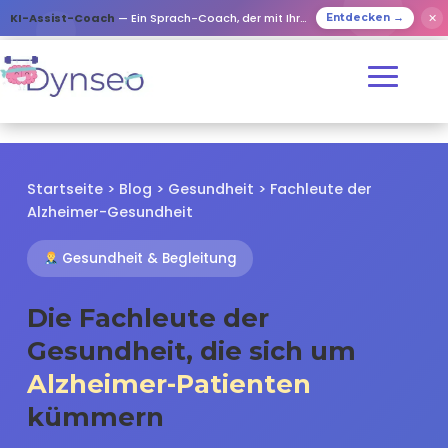
✕
KI-Assist-Coach
— Ein Sprach-Coach, der mit Ihren Lieben spielt
Entdecken →
Startseite
>
Blog
>
Gesundheit
> Fachleute der
Alzheimer-Gesundheit
Gesundheit & Begleitung
Die Fachleute der
Gesundheit, die sich um
Alzheimer-Patienten
kümmern