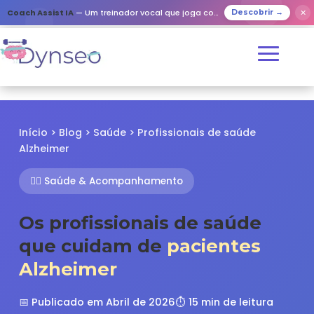
✕
Coach Assist IA
— Um treinador vocal que joga com os seus entes queridos
Descobrir →
Início
>
Blog
>
Saúde
> Profissionais de saúde
Alzheimer
👨‍⚕️ Saúde & Acompanhamento
Os profissionais de saúde
que cuidam de
pacientes
Alzheimer
📅 Publicado em Abril de 2026
⏱️ 15 min de leitura