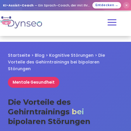
✕
KI-Assist-Coach
— Ein Sprach-Coach, der mit Ihren Lieben spielt
Entdecken →
Startseite
>
Blog
>
Kognitive Störungen
> Die
Vorteile des Gehirntrainings bei bipolaren
Störungen
Mentale Gesundheit
Die Vorteile des
Gehirntrainings
bei
bipolaren Störungen